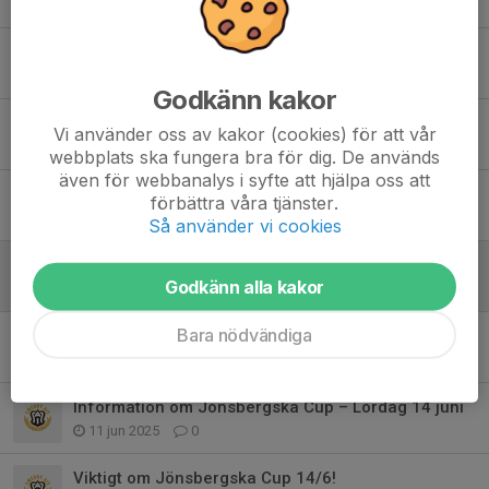
8 okt 2025
0
Vi behöver bli fler ledare!
7 okt 2025
0
Godkänn kakor
Ny träningstid i höst fr.o.m. 9/10.
Vi använder oss av kakor (cookies) för att vår
17 sep 2025
3
webbplats ska fungera bra för dig. De används
även för webbanalys i syfte att hjälpa oss att
Information om Lindöcup 20/9
förbättra våra tjänster.
16 sep 2025
0
Så använder vi cookies
Träningsstart ons 13/8!
Godkänn alla kakor
8 aug 2025
0
Bara nödvändiga
Sommaruppehåll
17 jun 2025
0
Information om Jönsbergska Cup – Lördag 14 juni
11 jun 2025
0
Viktigt om Jönsbergska Cup 14/6!