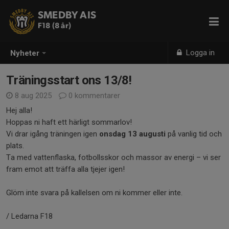
SMEDBY AIS
F18 (8 år)
Logga in
Nyheter
Träningsstart ons 13/8!
8 aug 2025
0 kommentarer
Hej alla!
Hoppas ni haft ett härligt sommarlov!
Vi drar igång träningen igen
onsdag 13 augusti
på vanlig tid och
plats.
Ta med vattenflaska, fotbollsskor och massor av energi – vi ser
fram emot att träffa alla tjejer igen!
Glöm inte svara på kallelsen om ni kommer eller inte.
/ Ledarna F18