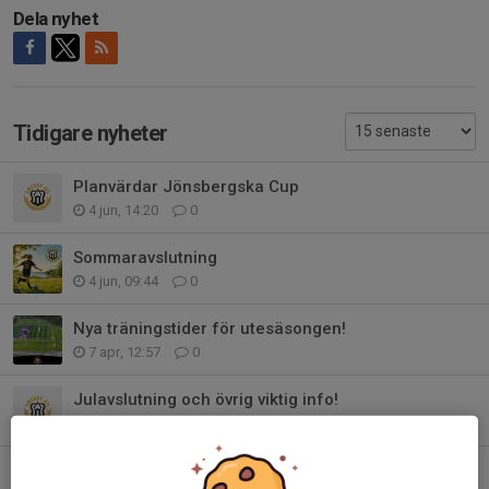
Dela nyhet
Tidigare nyheter
Planvärdar Jönsbergska Cup
4 jun, 14:20
0
Sommaravslutning
4 jun, 09:44
0
Nya träningstider för utesäsongen!
7 apr, 12:57
0
Julavslutning och övrig viktig info!
4 dec 2025
0
Information om inomhusträningen i Smedbyhallen