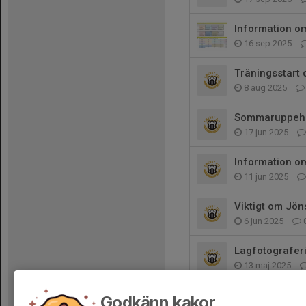
Information o
16 sep 2025
Träningsstart 
8 aug 2025
Sommaruppehå
17 jun 2025
Information o
11 jun 2025
Viktigt om Jö
6 jun 2025
Lagfotografer
13 maj 2025
Välkommen til
Godkänn kakor