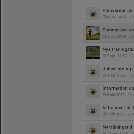
Planvärdar Jö
4 jun, 14:20
Sommaravslut
4 jun, 09:44
Nya träningsti
7 apr, 12:57
Julavslutning o
4 dec 2025
Information o
8 okt 2025
Vi behöver bli 
7 okt 2025
Ny träningstid 
17 sep 2025