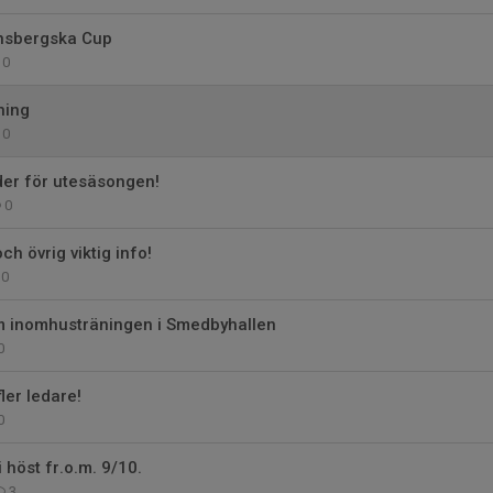
nsbergska Cup
0
ning
0
der för utesäsongen!
0
ch övrig viktig info!
0
m inomhusträningen i Smedbyhallen
0
fler ledare!
0
i höst fr.o.m. 9/10.
3