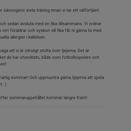
r säsongens sista träning innan vi tar ett välförtjänt
 och sedan avsluta med en fika tillsammans. Vi ordnar
en om föräldrar och syskon vill fika får ni gärna ta med
lla allergier i kallelsen.
äga att vi är otroligt stolta över tjejerna. Det är
cket de har utvecklats, både som fotbollsspelare och
en!
gt härlig sommar! Och uppmuntra gärna tjejerna att spela
. :)
efter sommaruppehållet kommer längre fram!