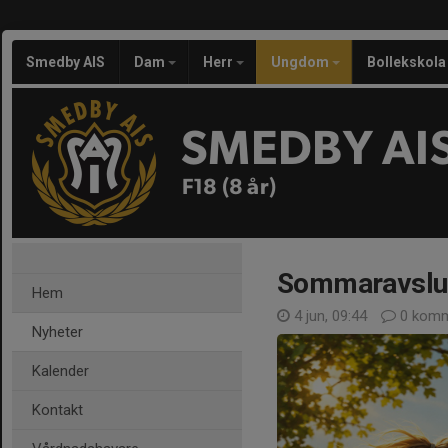
Smedby AIS
Dam
Herr
Ungdom
Bollekskola
SMEDBY AI
F18 (8 år)
Sommaravslu
Hem
4 jun, 09:44
0 komm
Nyheter
Kalender
Kontakt