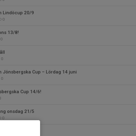
m Lindöcup 20/9
0
ons 13/8!
0
ll
0
m Jönsbergska Cup – Lördag 14 juni
0
nsbergska Cup 14/6!
0
ing onsdag 21/5
0
l Smedby AIS F18!