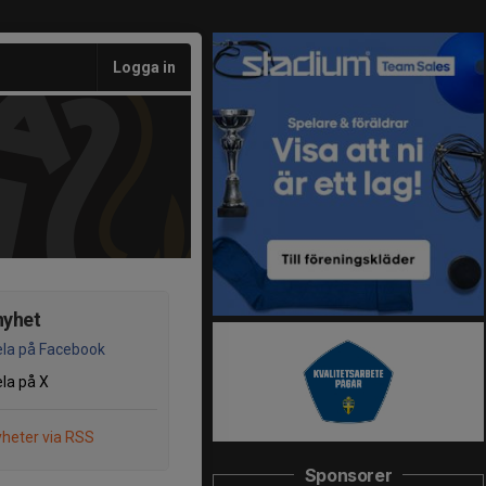
Logga in
nyhet
la på Facebook
la på X
heter via RSS
Sponsorer