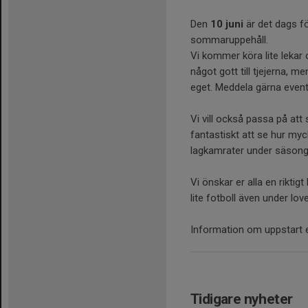
Den
10 juni
är det dags fö
sommaruppehåll.
Vi kommer köra lite lekar
något gott till tjejerna, m
eget. Meddela gärna eventue
Vi vill också passa på att s
fantastiskt att se hur my
lagkamrater under säsong
Vi önskar er alla en rikti
lite fotboll även under lovet
Information om uppstart 
Tidigare nyheter