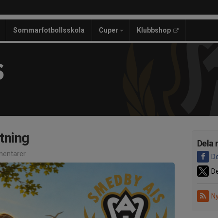
Sommarfotbollsskola
Cuper
Klubbshop
S
tning
Dela 
entarer
De
De
Ny