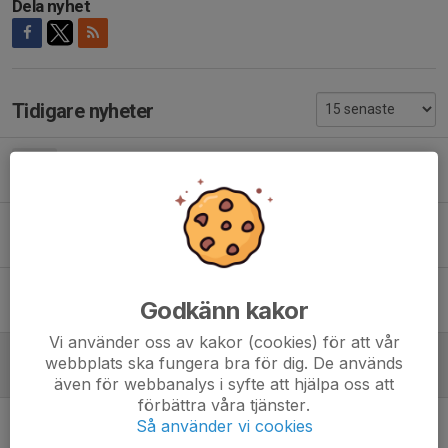
Dela nyhet
Tidigare nyheter
Planvärdar Jönsbergska Cup
4 jun, 14:20
0
Sommaravslutning
4 jun, 09:44
0
Nya träningstider för utesäsongen!
Godkänn kakor
7 apr, 12:57
0
Vi använder oss av kakor (cookies) för att vår
Julavslutning och övrig viktig info!
webbplats ska fungera bra för dig. De används
4 dec 2025
0
även för webbanalys i syfte att hjälpa oss att
förbättra våra tjänster.
Information om inomhusträningen i Smedbyhallen
Så använder vi cookies
8 okt 2025
0