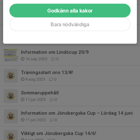
Godkänn alla kakor
Vi behöver bli fler ledare!
7 okt 2025
0
Bara nödvändiga
Ny träningstid i höst fr.o.m. 9/10.
17 sep 2025
3
Information om Lindöcup 20/9
16 sep 2025
0
Träningsstart ons 13/8!
8 aug 2025
0
Sommaruppehåll
17 jun 2025
0
Information om Jönsbergska Cup – Lördag 14 juni
11 jun 2025
0
Viktigt om Jönsbergska Cup 14/6!