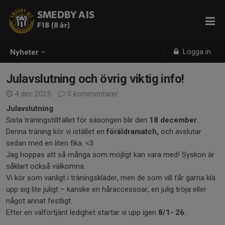
SMEDBY AIS
F18 (8 år)
Logga in
Nyheter
Julavslutning och övrig viktig info!
4 dec 2025
0 kommentarer
Julavslutning
Sista träningstillfället för säsongen blir den
18 december
.
Denna träning kör vi istället en
föräldramatch,
och avslutar
sedan med en liten fika. <3
Jag hoppas att så många som möjligt kan vara med! Syskon är
såklart också välkomna.
Vi kör som vanligt i träningskläder, men de som vill får gärna klä
upp sig lite juligt – kanske en håraccessoar, en julig tröja eller
något annat festligt.
Efter en välförtjänt ledighet startar vi upp igen
8/1- 26.