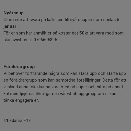
Nyårscup
Glöm inte att svara på kallelsen till nyårscupen som spelas
5
januari.
För er som har anmält er så kostar det
50k
r att vara med som
ska swishas till 0706605395.
Föräldrargrupp
Vi behöver fortfarande några som kan ställa upp och starta upp
en föräldrargrupp som kan samordna försäljningar. Detta för att
vi bland annat ska kunna vara med på cuper och hitta på annat
kul med tjejerna. Skriv gärna i vår whatsappgrupp om ni kan
tänka engagera er.
//Ledarna F18