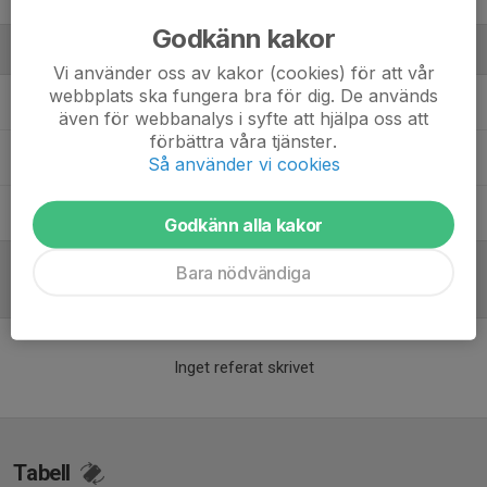
Godkänn kakor
Ledare
Vi använder oss av kakor (cookies) för att vår
webbplats ska fungera bra för dig. De används
Joakim Tollén
Tränare
även för webbanalys i syfte att hjälpa oss att
förbättra våra tjänster.
Johan Andersson
Tränare
Så använder vi cookies
Markus Fredriksson
Tränare
Godkänn alla kakor
Bara nödvändiga
Referat
Inget referat skrivet
Tabell