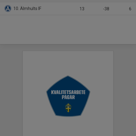
10. Älmhults IF
13
-38
6