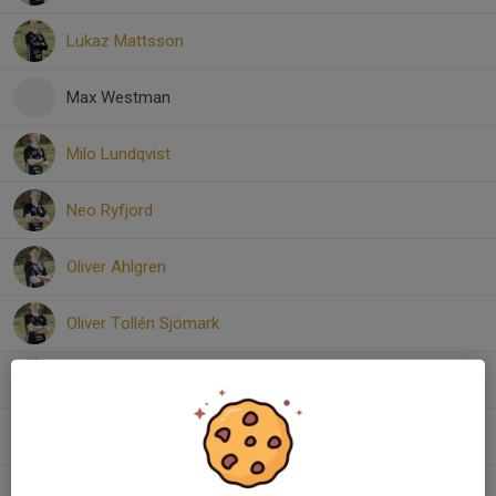
Lukaz Mattsson
Max Westman
Milo Lundqvist
Neo Ryfjord
Oliver Ahlgren
Oliver Tollén Sjömark
Olle Angström
Oscar Westerdahl
Victor Bäckefelt