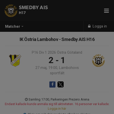
SMEDBY AIS
H17
Logga in
Matcher
IK Östria Lambohov - Smedby AIS H16
P16 Div.1 2026 Östra Götaland
2 - 1
27 maj, 19:00, Lambohovs
sportfält
Samling 17:00, Parkeringen Prezero Arena
Endast kallade kunde anmäla sig till aktiviteten. 16 personer var kallade.
Logga in här