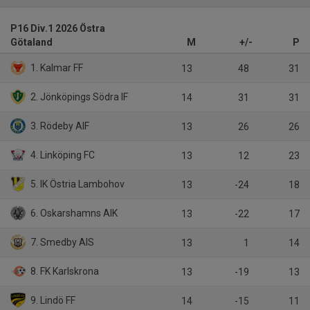
P16 Div.1 2026 Östra
Götaland
M
+/-
P
1. Kalmar FF
13
48
31
2. Jönköpings Södra IF
14
31
31
3. Rödeby AIF
13
26
26
4. Linköping FC
13
12
23
5. IK Östria Lambohov
13
-24
18
6. Oskarshamns AIK
13
-22
17
7. Smedby AIS
13
1
14
8. FK Karlskrona
13
-19
13
9. Lindö FF
14
-15
11