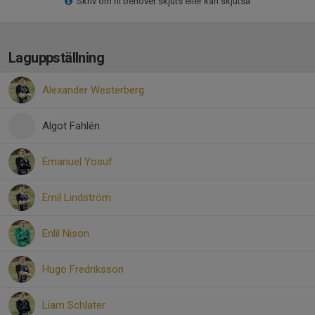
Skriv om ni behöver skjuts eller kan skjutsa
Laguppställning
Alexander Westerberg
Algot Fahlén
Emanuel Yosuf
Emil Lindström
Enlil Nison
Hugo Fredriksson
Liam Schlater