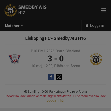
SMEDBY AIS
H17
Logga in
Matcher
Linköping FC - Smedby AIS H16
P16 Div.1 2026 Östra Götaland
3 - 0
10 maj, 12:00, Bilbörsen Arena
Samling 10:00, Parkeringen Prezero Arena
Endast kallade kunde anmäla sig till aktiviteten. 17 personer var kallade.
Logga in här