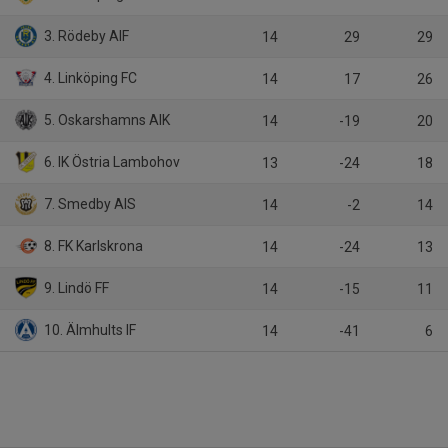
3. Rödeby AIF
14
29
29
4. Linköping FC
14
17
26
5. Oskarshamns AIK
14
-19
20
6. IK Östria Lambohov
13
-24
18
7. Smedby AIS
14
-2
14
8. FK Karlskrona
14
-24
13
9. Lindö FF
14
-15
11
10. Älmhults IF
14
-41
6