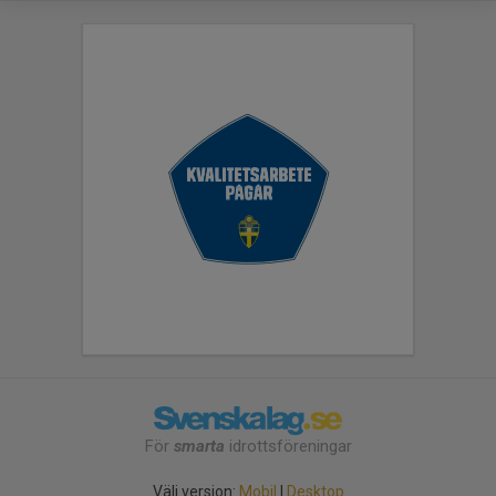
För
smarta
idrottsföreningar
Välj version:
Mobil
|
Desktop