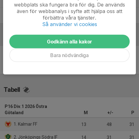
webbplats ska fungera bra för dig. De används
även för webbanalys i syfte att hjälpa oss att
Markus Fredriksson
Tränare
förbättra våra tjänster.
Så använder vi cookies
Referat
Godkänn alla kakor
Bara nödvändiga
Inget referat skrivet
Tabell
P16 Div.1 2026 Östra
Götaland
M
+/-
P
1. Kalmar FF
13
48
31
2. Jönköpings Södra IF
14
31
31