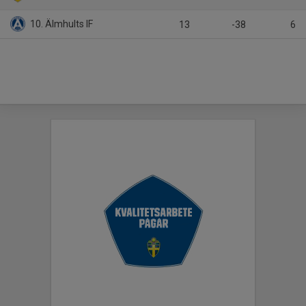
10. Älmhults IF
13
-38
6