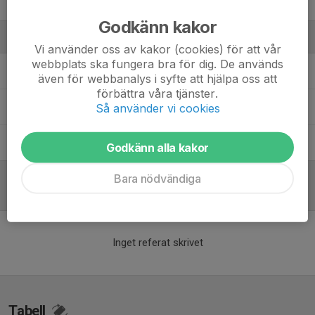
Victor Bäckefelt
Godkänn kakor
Ledare
Vi använder oss av kakor (cookies) för att vår
webbplats ska fungera bra för dig. De används
Joakim Tollén
Tränare
även för webbanalys i syfte att hjälpa oss att
förbättra våra tjänster.
Johan Andersson
Tränare
Så använder vi cookies
Markus Fredriksson
Tränare
Godkänn alla kakor
Bara nödvändiga
Referat
Inget referat skrivet
Tabell