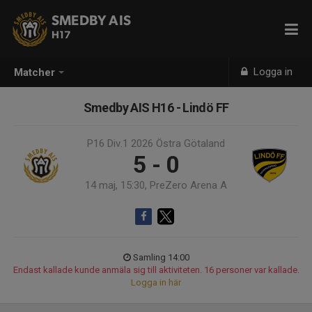
SMEDBY AIS
H17
Logga in
Matcher
Smedby AIS H16 - Lindö FF
P16 Div.1 2026 Östra Götaland
5 - 0
14 maj, 15:30, PreZero Arena A
Samling 14:00
Endast kallade kunde anmäla sig till aktiviteten. 16 personer var kallade.
Logga in här