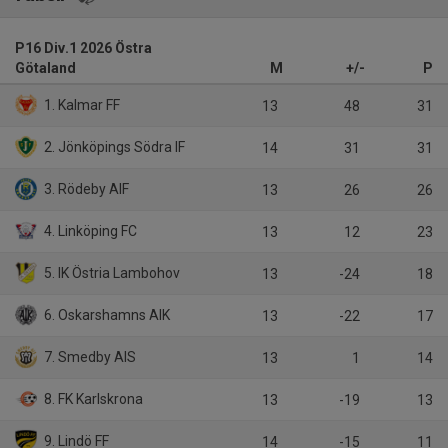
P16 Div.1 2026 Östra
Götaland
M
+/-
P
1. Kalmar FF
13
48
31
2. Jönköpings Södra IF
14
31
31
3. Rödeby AIF
13
26
26
4. Linköping FC
13
12
23
5. IK Östria Lambohov
13
-24
18
6. Oskarshamns AIK
13
-22
17
7. Smedby AIS
13
1
14
8. FK Karlskrona
13
-19
13
9. Lindö FF
14
-15
11