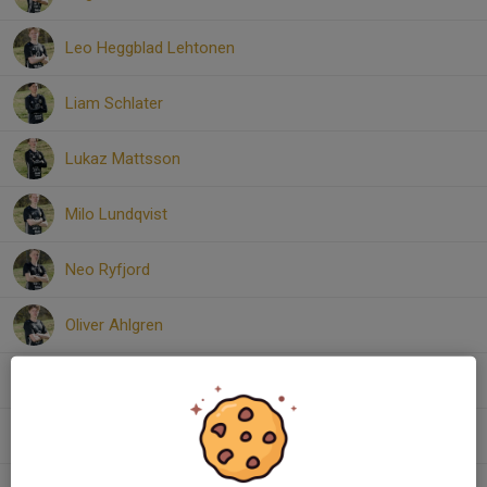
Leo Heggblad Lehtonen
Liam Schlater
Lukaz Mattsson
Milo Lundqvist
Neo Ryfjord
Oliver Ahlgren
Oliver Tollén Sjömark
Olle Angström