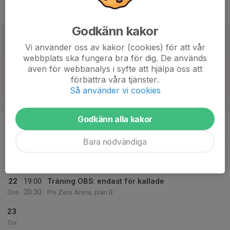
17
Fre
Godkänn kakor
18
Lör
Vi använder oss av kakor (cookies) för att vår
webbplats ska fungera bra för dig. De används
19
14:00
Match mot IK Sleipner B
även för webbanalys i syfte att hjälpa oss att
16:00
Sön
Division 6 Norra Herr Östergötland
förbättra våra tjänster.
PreZero Arena A
Så använder vi cookies
v.17
Godkänn alla kakor
20
Mån
Bara nödvändiga
21
Tis
22
19:00
Träning OBS: endast för kallade
20:30
Ons
Pre Zero Arena, plan B
23
Tor