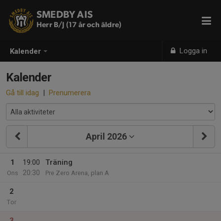
SMEDBY AIS
Herr B/J (17 år och äldre)
Logga in
Kalender
Kalender
Gå till idag
|
Prenumerera
April 2026
1
19:00
Träning
20:30
Ons
Pre Zero Arena, plan A
2
Tor
3