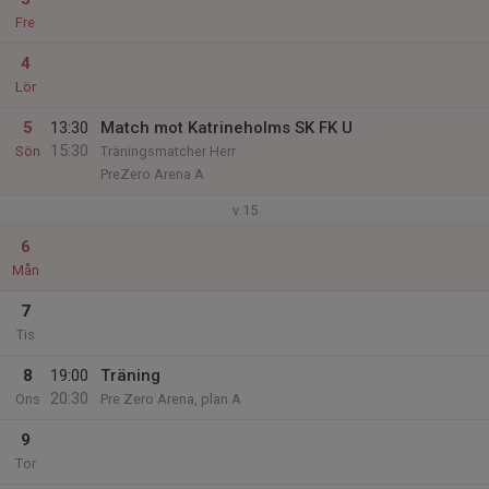
Fre
4
Lör
5
13:30
Match mot Katrineholms SK FK U
15:30
Sön
Träningsmatcher Herr
PreZero Arena A
v.15
6
Mån
7
Tis
8
19:00
Träning
20:30
Ons
Pre Zero Arena, plan A
9
Tor