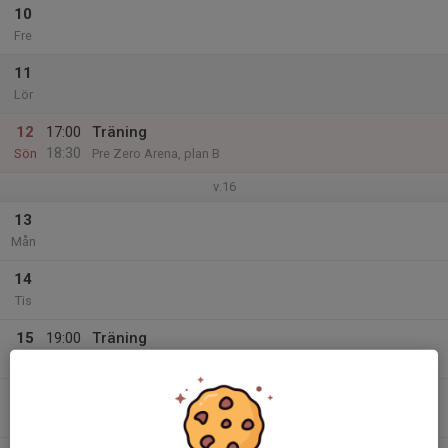
10
Fre
11
Lör
12
17:00
Träning
18:30
Sön
Pre Zero Arena, plan B
v.16
13
Mån
14
Tis
15
19:00
Träning
20:30
Ons
Pre Zero Arena, plan A
16
Tor