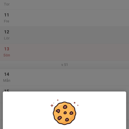
Tor
11
Fre
12
Lör
13
Sön
v.51
14
Mån
15
Tis
16
Ons
17