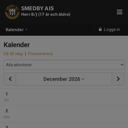
SMEDBY AIS
Herr B/J (17 år och äldre)
Logga in
Kalender
Kalender
Gå till idag
|
Prenumerera
December 2026
1
Tis
2
Ons
3