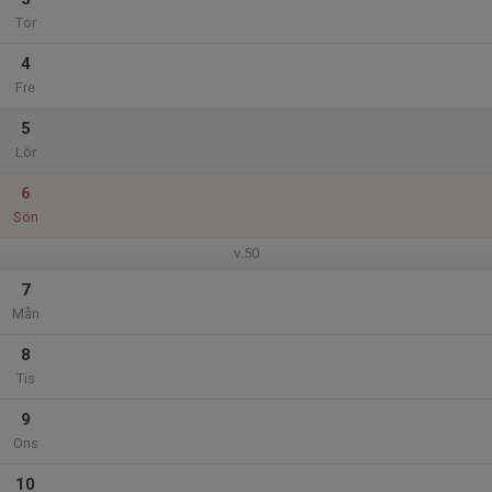
Tor
4
Fre
5
Lör
6
Sön
v.50
7
Mån
8
Tis
9
Ons
10