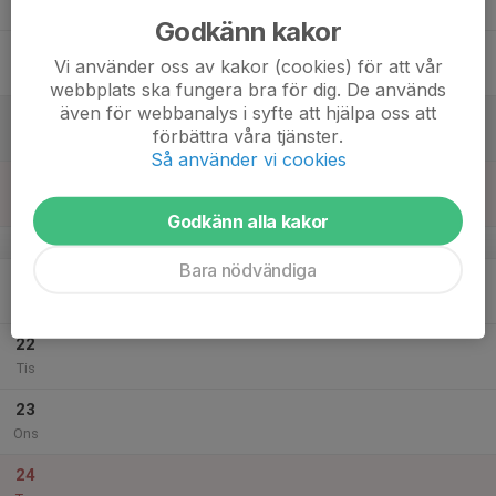
Tor
Godkänn kakor
18
Vi använder oss av kakor (cookies) för att vår
Fre
webbplats ska fungera bra för dig. De används
även för webbanalys i syfte att hjälpa oss att
19
förbättra våra tjänster.
Lör
Så använder vi cookies
20
Sön
Godkänn alla kakor
v.52
Bara nödvändiga
21
Mån
22
Tis
23
Ons
24