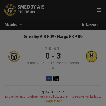
SMEDBY AIS
P10 (16 år)
Logga in
Matcher
Smedby AIS P09 - Hargs BK P 09
P15-16 B1
0 - 3
9 maj 2025, 19:15, PreZero Arena
A
Samling 17:45
Endast kallade kunde anmäla sig till aktiviteten. 4 personer var kallade.
Logga in här