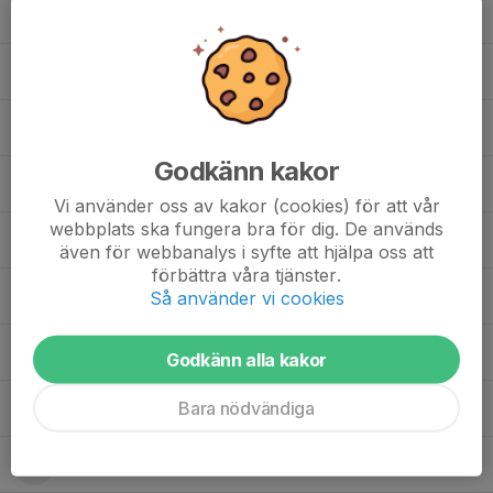
Jesper Carlson
, H17
Jonas Mittereder
Linus Botheim
Godkänn kakor
Matteus Cicek
, H17
Vi använder oss av kakor (cookies) för att vår
webbplats ska fungera bra för dig. De används
Milo Alwnell
även för webbanalys i syfte att hjälpa oss att
förbättra våra tjänster.
Mohmad Nour Malla-Mahmoud
Så använder vi cookies
Paolo Carmona Vedlund
, H17
Godkänn alla kakor
Bara nödvändiga
Philip Kourkis
Sigge Läthén