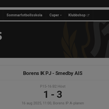
Sommarfotbollsskola
Cuper
Klubbshop
S
Borens IK PJ - Smedby AIS
P15-16 B2 Höst
1 - 3
16 aug 2025, 11:00, Borens IP A-planen