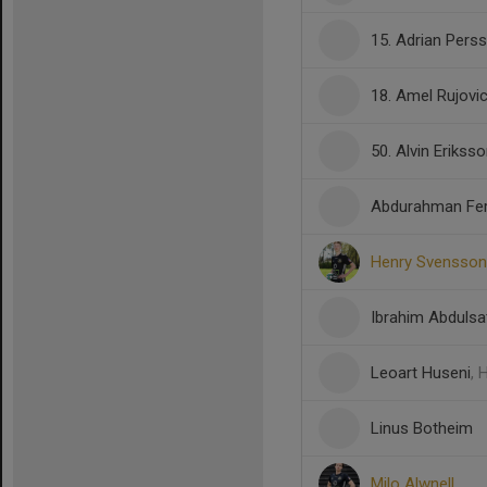
15. Adrian Pers
18. Amel Rujovi
50. Alvin Erikss
Abdurahman Fer
Henry Svensson
Ibrahim Abdulsa
Leoart Huseni
, 
Linus Botheim
Milo Alwnell