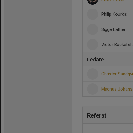
Philip Kourkis
Sigge Läthén
Victor Bäckefelt
Ledare
Christer Sandqv
Magnus Johan
Referat