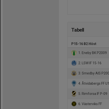
Tabell
P15-16 B2 Höst
1. Eneby BK P2009
2. LSW IF 15-16
3. Smedby AIS P20
4. Åtvidabergs FF U
5. Rimforsa IF P-09
6. Västerviks FF