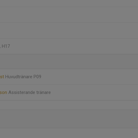
, H17
ist
Huvudtränare P09
sson
Assisterande tränare