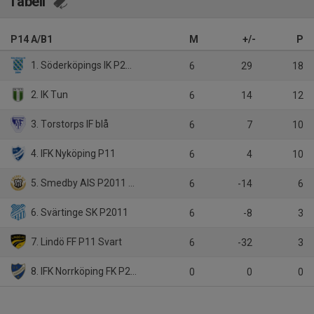
Tabell
P14 A/B1
M
+/-
P
1. Söderköpings IK P2011 Blå
6
29
18
2. IK Tun
6
14
12
3. Torstorps IF blå
6
7
10
4. IFK Nyköping P11
6
4
10
5. Smedby AIS P2011 Gul
6
-14
6
6. Svärtinge SK P2011
6
-8
3
7. Lindö FF P11 Svart
6
-32
3
8. IFK Norrköping FK P2012 Blå
0
0
0