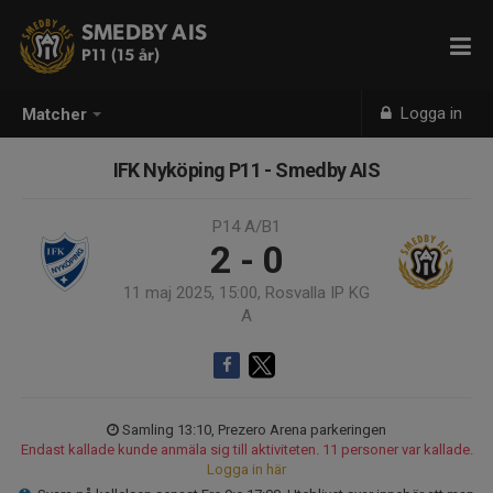
SMEDBY AIS
P11 (15 år)
Logga in
Matcher
IFK Nyköping P11 - Smedby AIS
P14 A/B1
2 - 0
11 maj 2025, 15:00, Rosvalla IP KG
A
Samling 13:10, Prezero Arena parkeringen
Endast kallade kunde anmäla sig till aktiviteten. 11 personer var kallade.
Logga in här