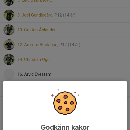
3. Leid Destanovic
8. Joel Gundlegård
, P12 (14 år)
10. Gusten Åhlander
12. Ammar Abolaban
, P12 (14 år)
14. Christian Ogur
16. Arvid Evestam
18. Vilgot Fredriksson
27. Albin Munishi
43. Ola Wahlqvist
Godkänn kakor