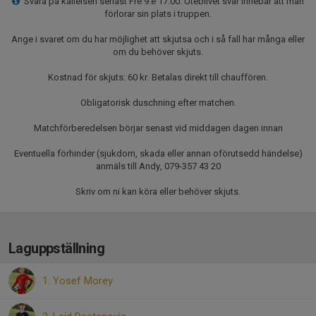
Svara på kallelsen senast Fre 9:e 17:00. Uteblivet svar innebär att man
förlorar sin plats i truppen.
Ange i svaret om du har möjlighet att skjutsa och i så fall har många eller
om du behöver skjuts.
Kostnad för skjuts: 60 kr. Betalas direkt till chauffören.
Obligatorisk duschning efter matchen.
Matchförberedelsen börjar senast vid middagen dagen innan
Eventuella förhinder (sjukdom, skada eller annan oförutsedd händelse)
anmäls till Andy, 079-357 43 20
Skriv om ni kan köra eller behöver skjuts.
Laguppställning
1. Yosef Morey