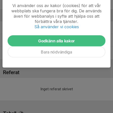
44. Abdikafi Jimale
Vi använder oss av kakor (cookies) för att vår
webbplats ska fungera bra för dig. De används
Ledare
även för webbanalys i syfte att hjälpa oss att
förbättra våra tjänster.
Så använder vi cookies
Andreas Åhlander
Huvudledare
Mathias Fredriksson
Ledare
Godkänn alla kakor
Bara nödvändiga
Peter Källholm
Resurs
Referat
Inget referat skrivet