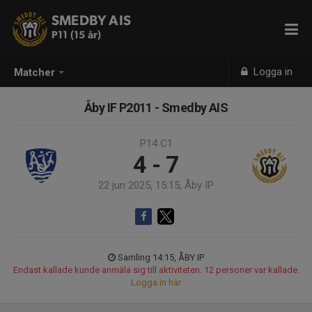
SMEDBY AIS
P11 (15 år)
Logga in
Matcher
Åby IF P2011 - Smedby AIS
P14 C1
4 - 7
22 jun 2025, 15:15, Åby IP
Samling 14:15, ÅBY IP
Endast kallade kunde anmäla sig till aktiviteten. 12 personer var kallade.
Logga in här