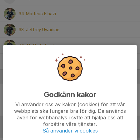
34. Matteus Elbazi
38. Jeffrey Uwadiae
44. Abdikafi Jimale
99. Alfons Liljensten
Ledare
Peter Källholm
Resurs
Godkänn kakor
Vi använder oss av kakor (cookies) för att vår
Toni Andersson
Resurs
webbplats ska fungera bra för dig. De används
även för webbanalys i syfte att hjälpa oss att
förbättra våra tjänster.
Så använder vi cookies
Referat