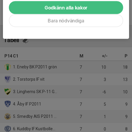
Godkänn alla kakor
Inget referat skrivet
Bara nödvändiga
Tabell
P14 C1
M
+/-
P
1. Eneby BK P2011 grön
7
10
18
2. Torstorps IF vit
7
3
13
3. Linghems SK P-11 Grön
7
-6
10
4. Åby IF P2011
7
5
9
5. Smedby AIS P2011 Vit
7
1
9
6. Kuddby IF Kustbollen P14 Kustbollen P14
7
0
8