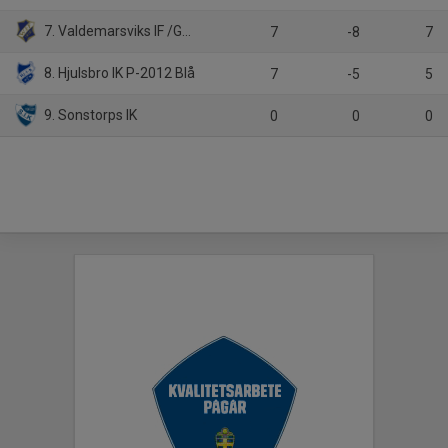
7. Valdemarsviks IF /Gusum
7
-8
7
8. Hjulsbro IK P-2012 Blå
7
-5
5
9. Sonstorps IK
0
0
0