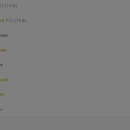
12 (14 år)
ård
, P12 (14 år)
sson
nder
am
oulet
olm
on