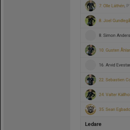
7. Olle Läthén
, P
8. Joel Gundleg
8. Simon Ander
10. Gusten Åhla
16. Arvid Evest
22. Sebastien C
24. Valter Källh
35. Sean Egbad
Ledare