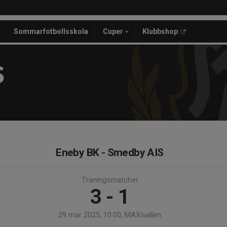
Sommarfotbollsskola
Cuper
Klubbshop
S
Eneby BK - Smedby AIS
Träningsmatcher
3 - 1
29 mar 2025, 10:00, MAXIvallen