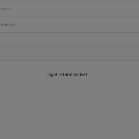
esurs
n
Resurs
Inget referat skrivet