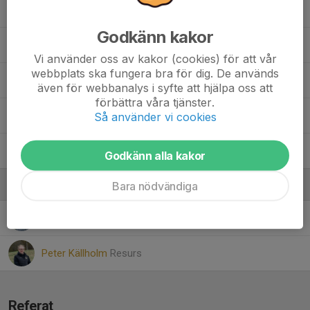
35. Sean Egbadon
Godkänn kakor
37. Hamza Alsammarraie
Vi använder oss av kakor (cookies) för att vår
webbplats ska fungera bra för dig. De används
44. Abdikafi Jimale
även för webbanalys i syfte att hjälpa oss att
förbättra våra tjänster.
47. Victor Andersson
Så använder vi cookies
99. Alfons Liljensten
Godkänn alla kakor
Bara nödvändiga
Ledare
Mathias Fredriksson
Ledare
Peter Källholm
Resurs
Referat