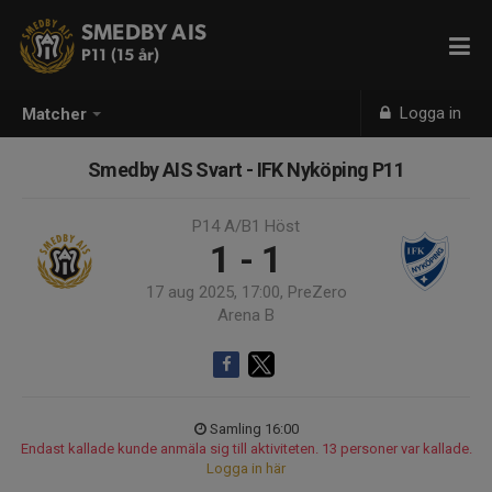
SMEDBY AIS
P11 (15 år)
Logga in
Matcher
Smedby AIS Svart - IFK Nyköping P11
P14 A/B1 Höst
1 - 1
17 aug 2025, 17:00, PreZero
Arena B
Samling 16:00
Endast kallade kunde anmäla sig till aktiviteten. 13 personer var kallade.
Logga in här