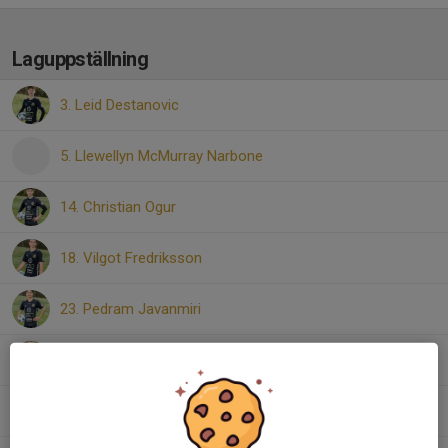
Laguppställning
3. Leid Destanovic
5. Llewellyn McMurray Narbone
14. Christian Ogur
18. Vilgot Fredriksson
23. Pedram Javanmiri
24. Valter Källholm
26. Abubakar Nuh Abukar