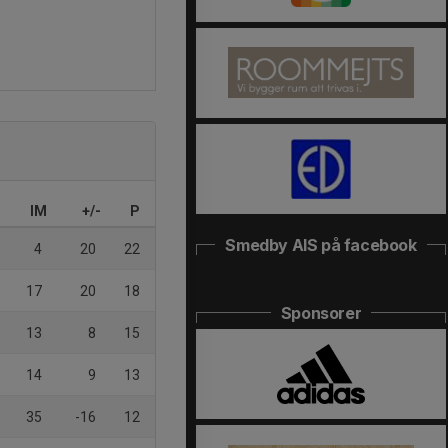
IM
+/-
P
Smedby AIS på facebook
4
20
22
17
20
18
Sponsorer
13
8
15
14
9
13
35
-16
12