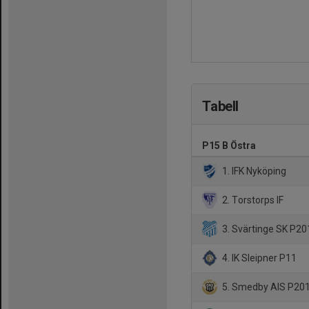
Tabell
P15 B Östra
1. IFK Nyköping
2. Torstorps IF
3. Svärtinge SK P20
4. IK Sleipner P11
5. Smedby AIS P201