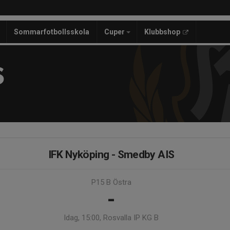
Sommarfotbollsskola
Cuper
Klubbshop
S
IFK Nyköping - Smedby AIS
P15 B Östra
-
Idag, 15:00, Rosvalla IP KG B