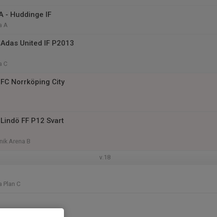
A - Huddinge IF
a A
Adas United IF P2013
a C
FC Norrköping City
Lindö FF P12 Svart
nik Arena B
v.18
 Plan C