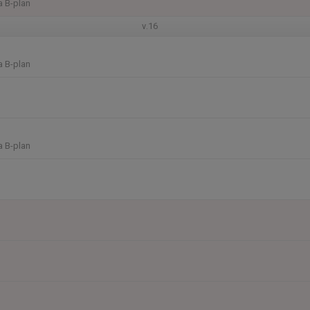
a B-plan
v.16
a B-plan
a B-plan