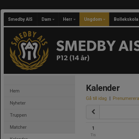
Smedby AIS
Dam
Herr
Ungdom
Bollekskola
SMEDBY AI
P12 (14 år)
Kalender
Hem
Gå till idag
|
Prenumerer
Nyheter
Truppen
Matcher
1
Tis