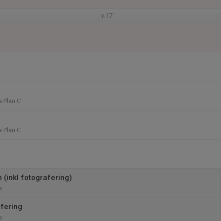
v.17
 Plan C
 Plan C
 (inkl fotografering)
a
fering
a