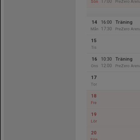
17:00
Sön
PreZero Aren
14
16:00
Träning
17:30
Mån
PreZero Aren
15
Tis
16
10:30
Träning
12:00
Ons
PreZero Aren
17
Tor
18
Fre
19
Lör
20
Sön