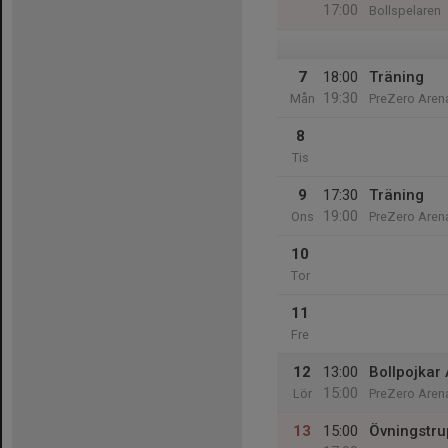
17:00
Bollspelaren
7
18:00
Träning
19:30
Mån
PreZero Aren
8
Tis
9
17:30
Träning
19:00
Ons
PreZero Aren
10
Tor
11
Fre
12
13:00
Bollpojkar 
15:00
Lör
PreZero Aren
13
15:00
Övningstru