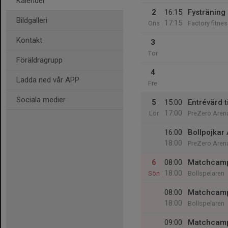
Kalender
2
16:15
Fysträning 
Bildgalleri
17:15
Ons
Factory fitne
Kontakt
3
Tor
Föräldragrupp
4
Ladda ned vår APP
Fre
Sociala medier
5
15:00
Entrévärd 
17:00
Lör
PreZero Aren
16:00
Bollpojkar
18:00
PreZero Aren
6
08:00
Matchcamp
18:00
Sön
Bollspelaren
08:00
Matchcamp
18:00
Bollspelaren
09:00
Matchcamp