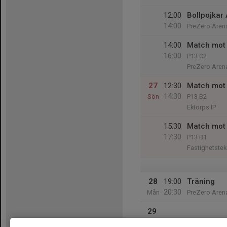
12:00
Bollpojkar 
14:00
PreZero Aren
14:00
Match mot 
16:00
P13 C2
PreZero Aren
27
12:30
Match mot 
14:30
Sön
P13 B2
Ektorps IP
15:30
Match mot 
17:30
P13 B1
Fastighetstek
28
19:00
Träning
20:30
Mån
PreZero Arena
29
Tis