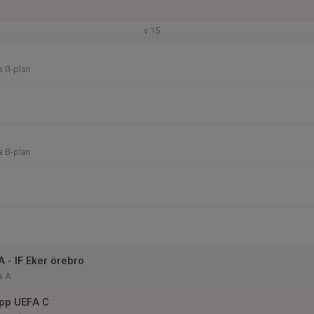
v.15
a B-plan
a B-plan
A - IF Eker örebro
a A
pp UEFA C