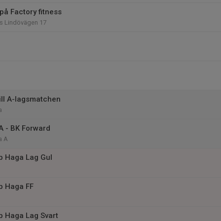
på Factory fitness
ss Lindövägen 17
till A-lagsmatchen
a
 A - BK Forward
a A
 Haga Lag Gul
 Haga FF
 Haga Lag Svart