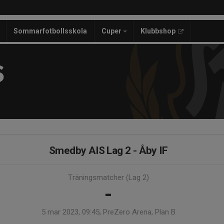
Sommarfotbollsskola
Cuper
Klubbshop
S
Smedby AIS Lag 2 - Åby IF
Träningsmatcher (Lag 2)
-
5 mar 2023, 09:45, PreZero Arena, Plan B