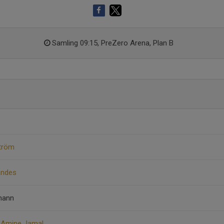
Samling 09:15, PreZero Arena, Plan B
ström
andes
rmann
Amine Jamal