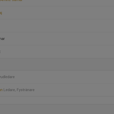
aj
mar
t
udledare
nn
Ledare, Fystränare