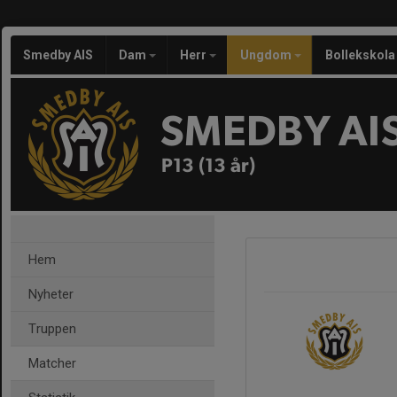
Smedby AIS
Dam
Herr
Ungdom
Bollekskola
SMEDBY AI
P13 (13 år)
Hem
Nyheter
Truppen
Matcher