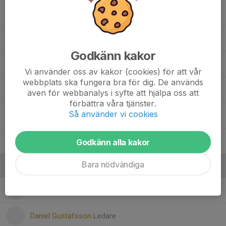
Arvid Narveby
Charles Roos
Godkänn kakor
Erik Sassi
Vi använder oss av kakor (cookies) för att vår
webbplats ska fungera bra för dig. De används
Ivar Clegg
även för webbanalys i syfte att hjälpa oss att
förbättra våra tjänster.
Så använder vi cookies
Kian Utter Dakic
Konstantinos Magriplis
Godkänn alla kakor
Bara nödvändiga
Ledare
Alastair Clegg
Ledare
Daniel Gustafsson
Ledare