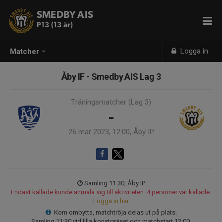
SMEDBY AIS
P13 (13 år)
Logga in
Matcher
Åby IF - Smedby AIS Lag 3
Träningsmatcher (Lag 3)
-
26 mar 2023, 12:00, Åby IP
Samling 11:30, Åby IP
Endast kallade kunde anmäla sig till aktiviteten. 4 personer var kallade.
Logga in här
Kom ombytta, matchtröja delas ut på plats.
Samling 11:30 vid lilla konstgräset och matchstart 12:00.