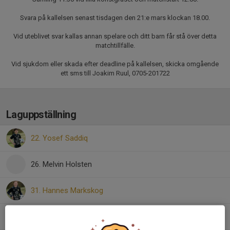
Svara på kallelsen senast tisdagen den 21:e mars klockan 18.00.
Vid uteblivet svar kallas annan spelare och ditt barn får stå över detta
matchtillfälle.
Vid sjukdom eller skada efter deadline på kallelsen, skicka omgående
ett sms till Joakim Ruul, 0705-201722
Laguppställning
22. Yosef Saddiq
26. Melvin Holsten
31. Hannes Markskog
40. Immanuel Tomasson