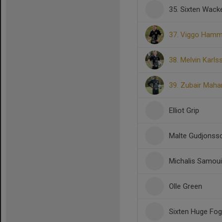
35. Sixten Wac
37. Viggo Hamm
38. Melvin Karls
39. Zubair Mah
Elliot Grip
Malte Gudjonss
Michalis Samouil
Olle Green
Sixten Huge Fo