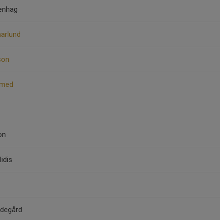
kenhag
arlund
son
amed
on
idis
gdegård