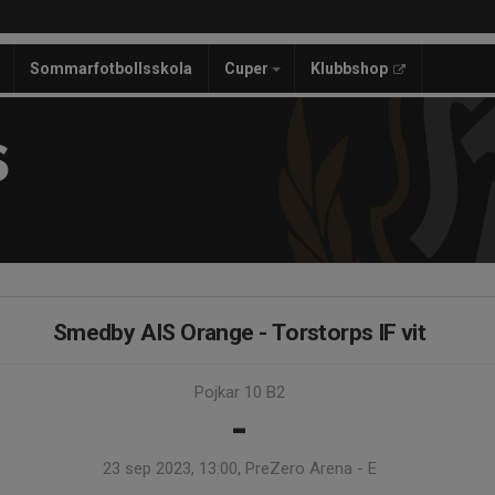
Sommarfotbollsskola
Cuper
Klubbshop
S
Smedby AIS Orange - Torstorps IF vit
Pojkar 10 B2
-
23 sep 2023, 13:00, PreZero Arena - E