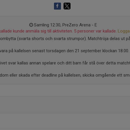
Samling 12:30, PreZero Arena - E
allade kunde anmäla sig till aktiviteten. 5 personer var kallade.
Logga 
mbytta (svarta shorts och svarta strumpor). Matchtröja delas ut på
vara på kallelsen senast torsdagen den 21 september klockan 18.00.
ivet svar kallas annan spelare och ditt barn får stå över detta matchtil
dom eller skada efter deadline på kallelsen, skicka omgående ett sms ti