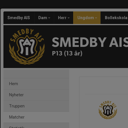
Smedby AIS
Dam
Herr
Ungdom
Bollekskola
SMEDBY AI
P13 (13 år)
Hem
Nyheter
Truppen
Matcher