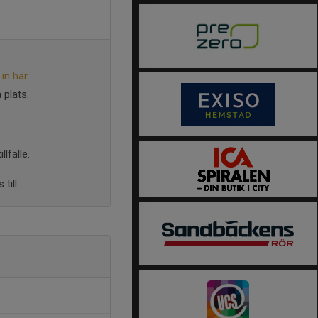
in här
 plats.
lfälle.
ll ...