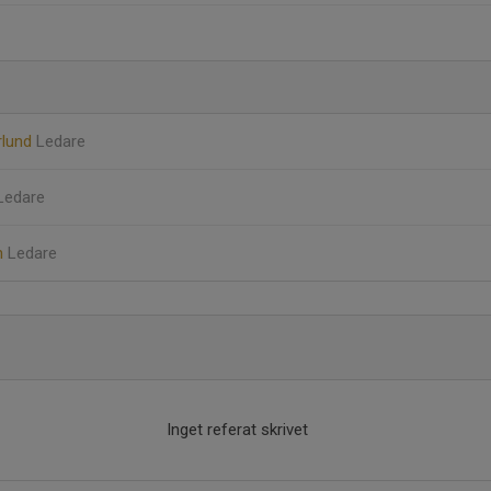
rlund
Ledare
Ledare
n
Ledare
Inget referat skrivet