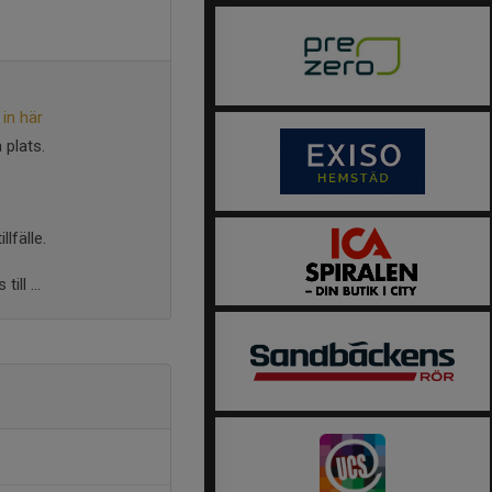
in här
 plats.
lfälle.
ll ...