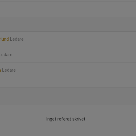
rlund
Ledare
Ledare
n
Ledare
Inget referat skrivet