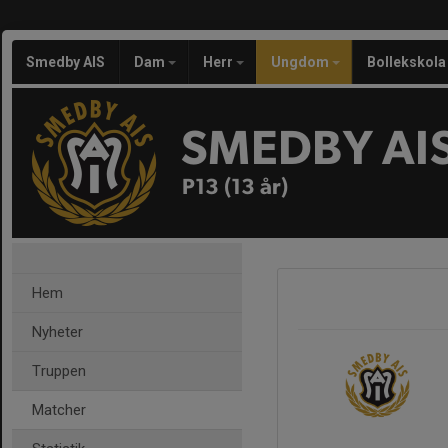
Smedby AIS
Dam
Herr
Ungdom
Bollekskola
SMEDBY AI
P13 (13 år)
Hem
Nyheter
Truppen
Matcher