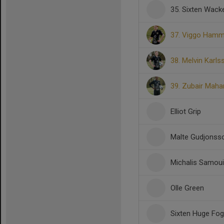
35. Sixten Wac
37. Viggo Hamm
38. Melvin Karls
39. Zubair Mah
Elliot Grip
Malte Gudjonss
Michalis Samouil
Olle Green
Sixten Huge Fo