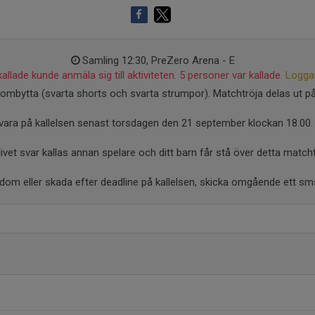
Samling 12:30, PreZero Arena - E
allade kunde anmäla sig till aktiviteten. 5 personer var kallade.
Logga 
mbytta (svarta shorts och svarta strumpor). Matchtröja delas ut på
vara på kallelsen senast torsdagen den 21 september klockan 18.00.
ivet svar kallas annan spelare och ditt barn får stå över detta matchtil
dom eller skada efter deadline på kallelsen, skicka omgående ett sms ti