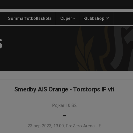
Sommarfotbollsskola
Cuper
Klubbshop
S
Smedby AIS Orange - Torstorps IF vit
Pojkar 10 B2
-
23 sep 2023, 13:00, PreZero Arena - E