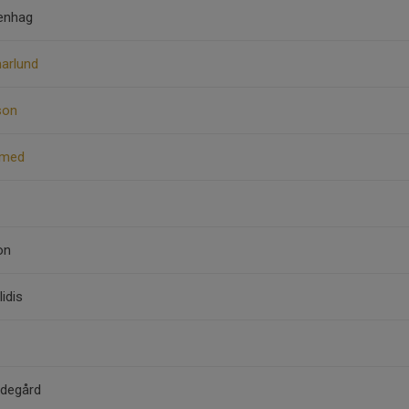
kenhag
arlund
son
amed
on
idis
gdegård