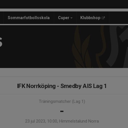
Sommarfotbollsskola
Cuper
Klubbshop
S
IFK Norrköping - Smedby AIS Lag 1
Träningsmatcher (Lag 1)
-
23 jul 2023, 10:00, Himmelstalund Norra