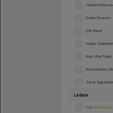
Charlie Petters
Emilio Persson
Erik Sassi
Holger Sydham
Kian Utter Dakic
Konstantinos Ma
Oscar Signeböe
Ledare
Kalle Carlsson
L