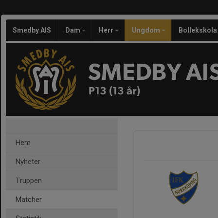
Smedby AIS
Dam
Herr
Ungdom
Bollekskola
SMEDBY AI
P13 (13 år)
Hem
Nyheter
Truppen
Matcher