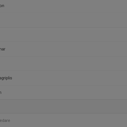
son
mar
griplis
n
edare