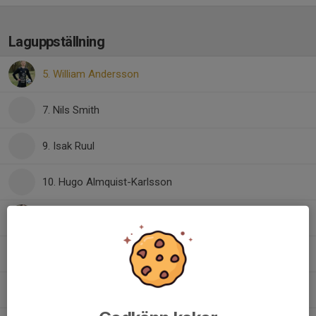
Laguppställning
5. William Andersson
7. Nils Smith
9. Isak Ruul
10. Hugo Almquist-Karlsson
10. Matias Fernandes
16. Ludvig Källholm
26. Melvin Holsten