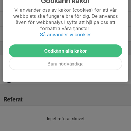
Godkänn kakor
31. Hannes Markskog
Vi använder oss av kakor (cookies) för att vår
webbplats ska fungera bra för dig. De används
35. Sixten Wackenhag
även för webbanalys i syfte att hjälpa oss att
förbättra våra tjänster.
39. Zubair Mahamed
Så använder vi cookies
Ledare
Godkänn alla kakor
Joakim Ruul
Huvudledare
Bara nödvändiga
Peter Källholm
Huvudledare
Referat
Inget referat skrivet