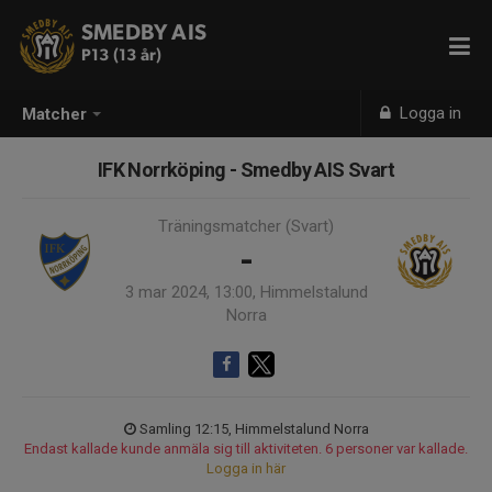
SMEDBY AIS
P13 (13 år)
Logga in
Matcher
IFK Norrköping - Smedby AIS Svart
Träningsmatcher (Svart)
-
3 mar 2024, 13:00, Himmelstalund
Norra
Samling 12:15, Himmelstalund Norra
Endast kallade kunde anmäla sig till aktiviteten. 6 personer var kallade.
Logga in här