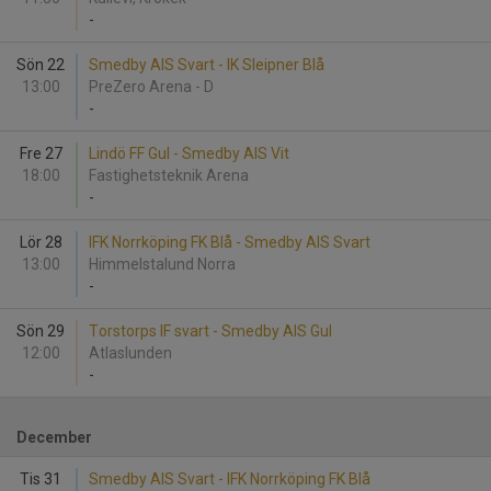
-
Sön 22
Smedby AIS Svart - IK Sleipner Blå
13:00
PreZero Arena - D
-
Fre 27
Lindö FF Gul - Smedby AIS Vit
18:00
Fastighetsteknik Arena
-
Lör 28
IFK Norrköping FK Blå - Smedby AIS Svart
13:00
Himmelstalund Norra
-
Sön 29
Torstorps IF svart - Smedby AIS Gul
12:00
Atlaslunden
-
December
Tis 31
Smedby AIS Svart - IFK Norrköping FK Blå