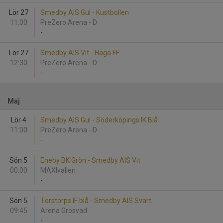
Lör 27
Smedby AIS Gul - Kustbollen
11:00
PreZero Arena - D
-
Lör 27
Smedby AIS Vit - Haga FF
12:30
PreZero Arena - D
-
Maj
Lör 4
Smedby AIS Gul - Söderköpings IK Blå
11:00
PreZero Arena - D
-
Sön 5
Eneby BK Grön - Smedby AIS Vit
00:00
MAXIvallen
-
Sön 5
Torstorps IF blå - Smedby AIS Svart
09:45
Arena Grosvad
-