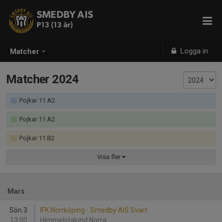
SMEDBY AIS
P13 (13 år)
Logga in
Matcher
Matcher 2024
Pojkar 11 A2
Pojkar 11 A2
Pojkar 11 B2
Visa
fler
Mars
Sön 3
IFK Norrköping - Smedby AIS Svart
13:00
Himmelstalund Norra