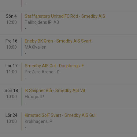
-
Sön 4
Staffanstorp United FC Röd - Smedby AIS
12:00
Tallhöjdens IP, A3
-
Fre 16
Eneby BK Grön - Smedby AIS Svart
19:00
MAXIvallen
-
Lör 17
Smedby AIS Gul - Dagsbergs IF
11:00
PreZero Arena - D
-
Sön 18
IK Sleipner Blå - Smedby AIS Vit
10:00
Ektorps IP
-
Lör 24
Kimstad GoIF Svart - Smedby AIS Gul
10:00
Krokhagens IP
-