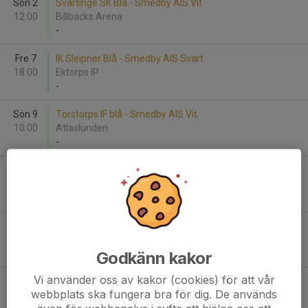
Sön 2
Svärtinge SK Blå - Smedby AIS Vit
12:00
Billbäcks Arena
-
Fre 7
IK Sleipner Blå - Smedby AIS Svart
18:00
Ektorps IP
-
Sön 9
Torstorps IF blå - Smedby AIS Vit
10:00
Atlaslunden
-
Sön 9
Smedby AIS Gul - Torstorps IF svart
15:00
PreZero Arena - D
-
Tor 13
Smedby AIS Vit - Lindö FF Gul
19:00
PreZero Arena - D
-
Godkänn kakor
Vi använder oss av kakor (cookies) för att vår
Tis 18
Hjulsbro IK Blå - Smedby AIS Gul
webbplats ska fungera bra för dig. De används
18:00
UCS Arena