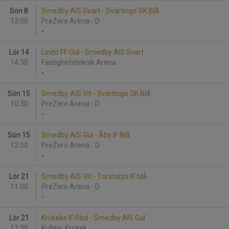
Sön 8
Smedby AIS Svart - Svärtinge SK Blå
13:00
PreZero Arena - D
-
Lör 14
Lindö FF Gul - Smedby AIS Svart
14:30
Fastighetsteknik Arena
-
Sön 15
Smedby AIS Vit - Svärtinge SK Blå
10:30
PreZero Arena - D
-
Sön 15
Smedby AIS Gul - Åby IF Blå
12:00
PreZero Arena - D
-
Lör 21
Smedby AIS Vit - Torstorps IF blå
11:00
PreZero Arena - D
-
Lör 21
Krokeks IF Röd - Smedby AIS Gul
11:30
Kullevi, Krokek