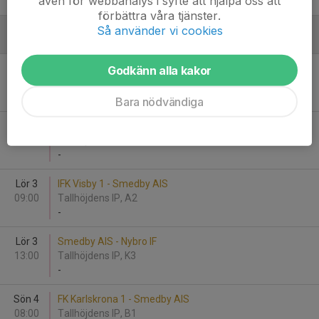
även för webbanalys i syfte att hjälpa oss att
-
förbättra våra tjänster.
Så använder vi cookies
Augusti
Fre 2
Smedby AIS - Östers IF Vit
Godkänn alla kakor
12:00
Tallhöjdens IP, A2
-
Bara nödvändiga
Fre 2
Smedby AIS - Ystads IF FF
15:00
Tallhöjdens IP, A2
-
Lör 3
IFK Visby 1 - Smedby AIS
09:00
Tallhöjdens IP, A2
-
Lör 3
Smedby AIS - Nybro IF
13:00
Tallhöjdens IP, K3
-
Sön 4
FK Karlskrona 1 - Smedby AIS
08:00
Tallhöjdens IP, B1