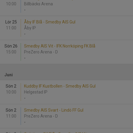
10:00
Billbäcks Arena
-
Lör 25
Åby IF Blå - Smedby AIS Gul
11:00
Åby IP
-
Sön 26
Smedby AIS Vit - IFK Norrköping FK Blå
15:00
PreZero Arena - D
-
Juni
Sön 2
Kuddby IF Kustbollen - Smedby AIS Gul
10:00
Helgestad IP
-
Sön 2
Smedby AIS Svart - Lindö FF Gul
11:00
PreZero Arena - D
-