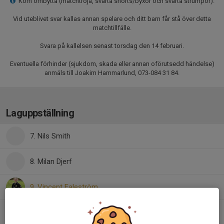
Kom ombytta (matchtröja, svarta shorts/byxor och svarta strumpor).
Vid uteblivet svar kallas annan spelare och ditt barn får stå över detta
matchtillfälle.
Svara på kallelsen senast torsdag den 14 februari.
Eventuella förhinder (sjukdom, skada eller annan oförutsedd händelse)
anmäls till Joakim Hammarlund, 073-084 31 84.
Laguppställning
7. Nils Smith
8. Milan Djerf
9. Vincent Faleström
12. Isac Hanouch