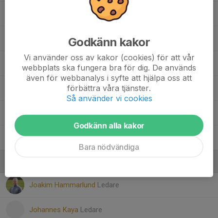
14. Nour Abolaban
23. Monhing Chan
Godkänn kakor
Vi använder oss av kakor (cookies) för att vår
30. Safwaan Mahamed
webbplats ska fungera bra för dig. De används
även för webbanalys i syfte att hjälpa oss att
förbättra våra tjänster.
35. Sixten Wackenhag
Så använder vi cookies
37. Viggo Hammarlund
Godkänn alla kakor
39. Zubair Mahamed
Bara nödvändiga
Ledare
Joakim Hammarlund
Ledare
Johannes Kaya
Ledare