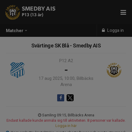
SMEDBY AIS
P13 (13 år)
Logga in
Matcher
Svärtinge SK Blå - Smedby AIS
P12 A2
-
17 aug 2025, 10:00, Billbäcks
Arena
Samling 09:15, Billbäcks Arena
Endast kallade kunde anmäla sig till aktiviteten. 8 personer var kallade.
Logga in här