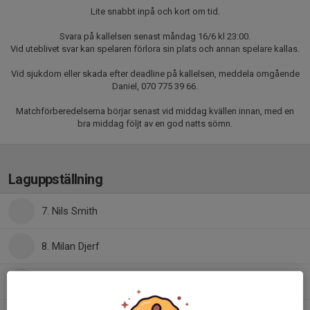
Lite snabbt inpå och kort om tid.
Svara på kallelsen senast måndag 16/6 kl 23:00.
Vid uteblivet svar kan spelaren förlora sin plats och annan spelare kallas.
Vid sjukdom eller skada efter deadline på kallelsen, meddela omgående
Daniel, 070 775 39 66.
Matchförberedelserna börjar senast vid middag kvällen innan, med en
bra middag följt av en god natts sömn.
Laguppställning
7. Nils Smith
8. Milan Djerf
11. Axel Wickberg