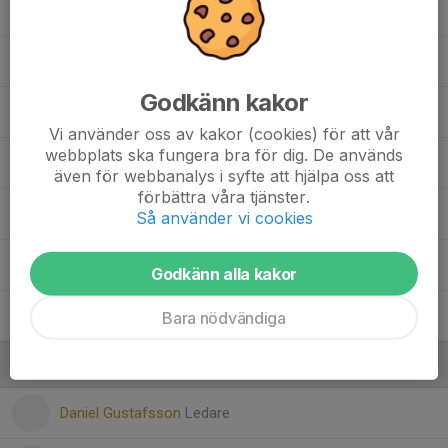
12. Isac Hanouch
14. Nour Abolaban
Godkänn kakor
28. Edin Kabahija Andersson
Vi använder oss av kakor (cookies) för att vår
webbplats ska fungera bra för dig. De används
30. Safwaan Mahamed
även för webbanalys i syfte att hjälpa oss att
förbättra våra tjänster.
35. Sixten Wackenhag
Så använder vi cookies
39. Zubair Mahamed
Godkänn alla kakor
Arvid Narveby
Bara nödvändiga
Ledare
Daniel Gustafsson
Ledare