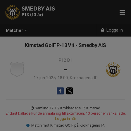
SMEDBY AIS
P13 (13 år)
Logga in
Matcher
Kimstad GoIF P-13 Vit - Smedby AIS
P12 B1
-
17 jun 2025, 18:00, Krokhagens IP
Samling 17:15, Krokhagens IP, Kimstad
Endast kallade kunde anmäla sig till aktiviteten. 10 personer var kallade.
Logga in här
Match mot Kimstad GOIF på Krokhagens IP.