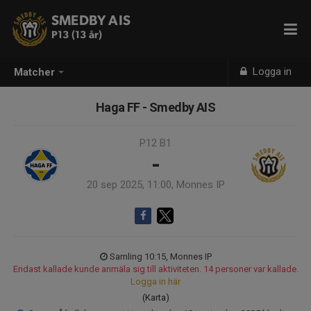
SMEDBY AIS
P13 (13 år)
Logga in
Matcher
Haga FF - Smedby AIS
P12 B1
-
20 sep 2025, 11:00, Monnes IP
Samling 10:15, Monnes IP
Endast kallade kunde anmäla sig till aktiviteten. 14 personer var kallade.
Logga in här
(Karta)