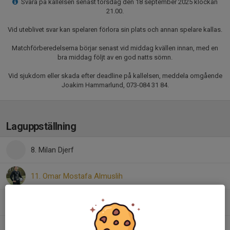
Svara på kallelsen senast torsdag den 18 september 2025 klockan
21.00.
Vid uteblivet svar kan spelaren förlora sin plats och annan spelare kallas.
Matchförberedelserna börjar senast vid middag kvällen innan, med en
bra middag följt av en god natts sömn.
Vid sjukdom eller skada efter deadline på kallelsen, meddela omgående
Joakim Hammarlund, 073-084 31 84.
Laguppställning
8. Milan Djerf
11. Omar Mostafa Almuslih
15. Aras Basak
19. Lukas Nilsson