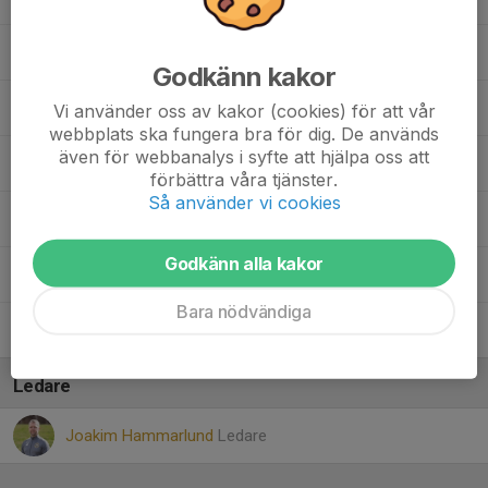
23. Monhing Chan
Godkänn kakor
25. Vincent Ekström
Vi använder oss av kakor (cookies) för att vår
webbplats ska fungera bra för dig. De används
även för webbanalys i syfte att hjälpa oss att
27. Mohammed-Amine Jamal
förbättra våra tjänster.
Så använder vi cookies
30. Safwaan Mahamed
Godkänn alla kakor
37. Viggo Hammarlund
Bara nödvändiga
39. Zubair Mahamed
Ledare
Joakim Hammarlund
Ledare