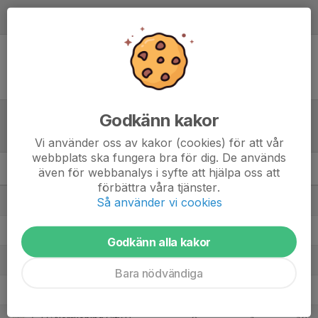
Referat
Inget referat skrivet
Godkänn kakor
Tabell
Vi använder oss av kakor (cookies) för att vår
webbplats ska fungera bra för dig. De används
även för webbanalys i syfte att hjälpa oss att
P13 B Östra
M
+/-
P
förbättra våra tjänster.
1. IK Sleipner P13
Så använder vi cookies
8
30
24
2. Assyriska IF Norrköping 1
8
22
16
Godkänn alla kakor
3. Västra Husby IF P13 Lag Blå
9
13
16
Bara nödvändiga
4. Stångebro United BK 2013 U
9
18
15