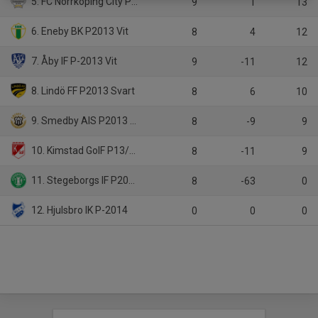
5. FC Norrköping City P2013
9
1
13
6. Eneby BK P2013 Vit
8
4
12
7. Åby IF P-2013 Vit
9
-11
12
8. Lindö FF P2013 Svart
8
6
10
9. Smedby AIS P2013 Svart
8
-9
9
10. Kimstad GoIF P13/14
8
-11
9
11. Stegeborgs IF P2013 Stegeborgs IF P13
8
-63
0
12. Hjulsbro IK P-2014
0
0
0