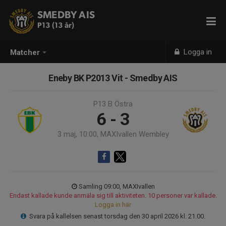
SMEDBY AIS
P13 (13 år)
Logga in
Matcher
Eneby BK P2013 Vit - Smedby AIS
P13 B Östra
6 - 3
3 maj, 10:00, MAXIvallen Wembley
Samling 09:00, MAXIvallen
Endast kallade kunde anmäla sig till aktiviteten. 10 personer var kallade.
Logga in här
Svara på kallelsen senast torsdag den 30 april 2026 kl. 21.00.