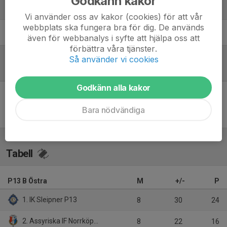
Godkänn kakor
Ledare
Vi använder oss av kakor (cookies) för att vår
webbplats ska fungera bra för dig. De används
Peter Källholm
Huvudledare
även för webbanalys i syfte att hjälpa oss att
förbättra våra tjänster.
Så använder vi cookies
Referat
Godkänn alla kakor
Inget referat skrivet
Bara nödvändiga
Tabell
P13 B Östra
M
+/-
P
1. IK Sleipner P13
8
30
24
2. Assyriska IF Norrköping 1
8
22
16