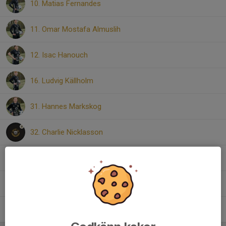
10. Matias Fernandes
11. Omar Mostafa Almuslih
12. Isac Hanouch
16. Ludvig Källholm
31. Hannes Markskog
32. Charlie Nicklasson
35. Sixten Wackenhag
36. Elton Ahmetaj
38. Melvin Karlsson