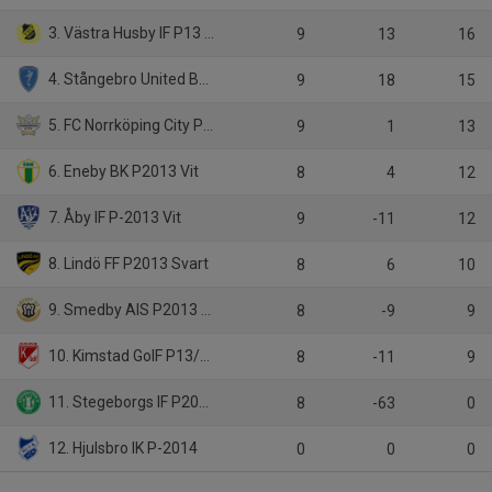
3. Västra Husby IF P13 Lag Blå
9
13
16
4. Stångebro United BK 2013 U
9
18
15
5. FC Norrköping City P2013
9
1
13
6. Eneby BK P2013 Vit
8
4
12
7. Åby IF P-2013 Vit
9
-11
12
8. Lindö FF P2013 Svart
8
6
10
9. Smedby AIS P2013 Svart
8
-9
9
10. Kimstad GoIF P13/14
8
-11
9
11. Stegeborgs IF P2013 Stegeborgs IF P13
8
-63
0
12. Hjulsbro IK P-2014
0
0
0