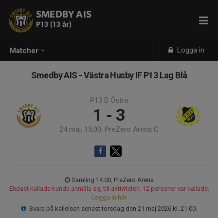
SMEDBY AIS
P13 (13 år)
Logga in
Matcher
Smedby AIS - Västra Husby IF P13 Lag Blå
P13 B Östra
1 - 3
24 maj, 15:00, PreZero Arena C
Samling 14:00, PreZero Arena
Endast kallade kunde anmäla sig till aktiviteten. 12 personer var kallade.
Logga in här
Svara på kallelsen senast torsdag den 21 maj 2026 kl. 21.00.