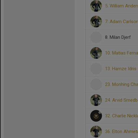
5. William Ande
7. Adam Carlso
8. Milan Djerf
10. Matias Fern
13. Hamze Idris
23. Monhing Ch
24. Arvid Smed
32. Charlie Nick
36. Elton Ahmet