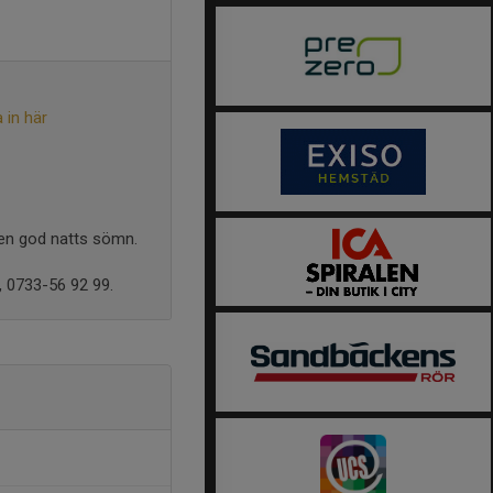
 in här
 en god natts sömn.
, 0733-56 92 99.