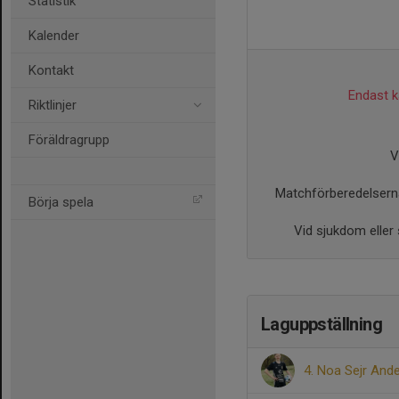
Statistik
Kalender
Kontakt
Endast ka
Riktlinjer
Föräldragrupp
V
Matchförberedelserna
Börja spela
Vid sjukdom eller
Laguppställning
4. Noa Sejr And