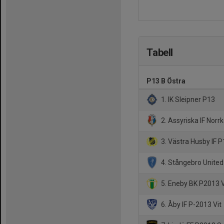
Tabell
P13 B Östra
1. IK Sleipner P13
2. Assyriska IF Norr
3. Västra Husby IF P
4. Stångebro United
5. Eneby BK P2013 V
6. Åby IF P-2013 Vit