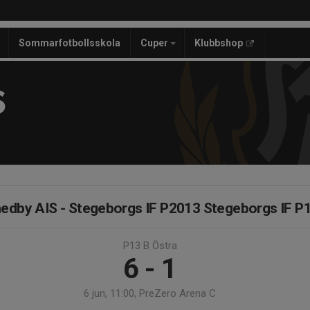
Sommarfotbollsskola
Cuper
Klubbshop
S
edby AIS - Stegeborgs IF P2013 Stegeborgs IF P
P13 B Östra
6 - 1
6 jun, 11:00, PreZero Arena C