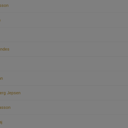
rsson
n
andes
an
berg Jepsen
lasson
aj