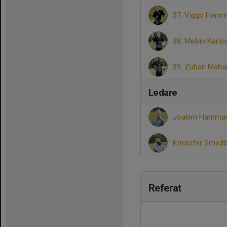
37. Viggo Hamm
38. Melvin Karls
39. Zubair Mah
Ledare
Joakim Hamma
Kristofer Smed
Referat