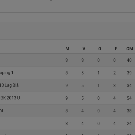
M
V
O
F
GM
8
8
0
0
40
köping 1
8
5
1
2
39
13 Lag Blå
9
5
1
3
34
 BK 2013 U
9
5
0
4
54
it
8
4
0
4
38
8
4
0
4
24