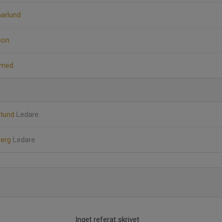
arlund
son
amed
rlund
Ledare
berg
Ledare
Inget referat skrivet