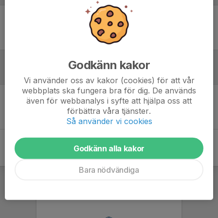
Ingen uppställning ifylld
Godkänn kakor
Inför match
Vi använder oss av kakor (cookies) för att vår
webbplats ska fungera bra för dig. De används
även för webbanalys i syfte att hjälpa oss att
Inget skrivet
förbättra våra tjänster.
Så använder vi cookies
Godkänn alla kakor
Bara nödvändiga