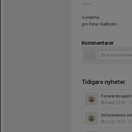
-----
/Ledarna
gm Peter Källholm
Kommentarer
Tidigare nyheter
Forwardcupen:
5 aug, 21:33
Information i
25 jul, 15:57