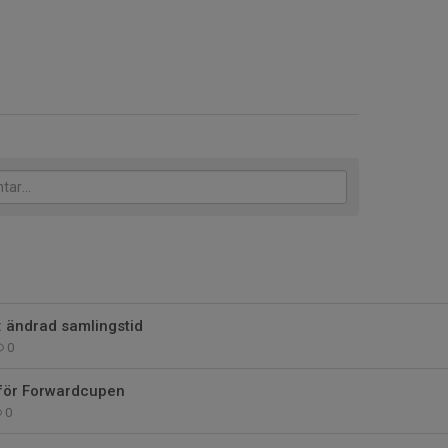
 ändrad samlingstid
0
nför Forwardcupen
0