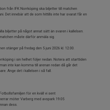
ion från IFK Norrköping ska biljetter till matchen
ni. Det innebär att de som hittills inte har svarat får en
a biljetter på något annat sätt än svaren i kallelsen.
 matchen måste därför anmäla sig.
en stänger på fredag den 5 juni 2026 kl. 12.00.
rköping i sin helhet följer nedan. Notera att starttiden
Om man inte kan komma till arenan redan då går det
e. Ange det i kallelsen i så fall.
Fotbollsfamiljen för en kväll vi sent
herrar möter Varberg med avspark 19.05
 innan dess.