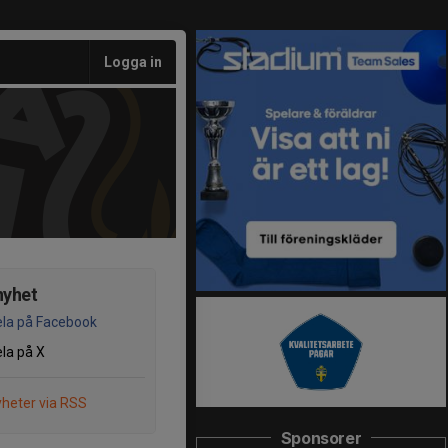
Logga in
nyhet
la på Facebook
la på X
heter via RSS
Sponsorer