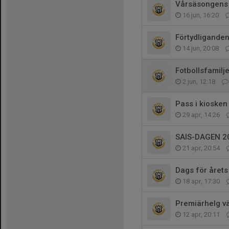
Vårsäsongens 
16 jun, 16:20
Förtydliganden
14 jun, 20:08
Fotbollsfamilj
2 jun, 12:18
Pass i kiosken
29 apr, 14:26
SAIS-DAGEN 2
21 apr, 20:54
Dags för årets
18 apr, 17:30
Premiärhelg vä
12 apr, 20:11