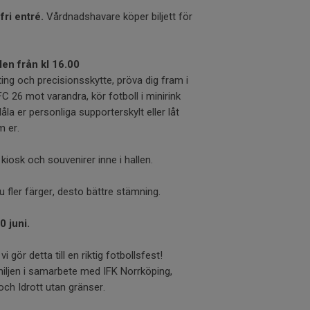
fri entré.
Vårdnadshavare köper biljett för
len från kl 16.00
ing och precisionsskytte, pröva dig fram i
C 26 mot varandra, kör fotboll i minirink
åla er personliga supporterskylt eller låt
m er.
kiosk och souvenirer inne i hallen.
ju fler färger, desto bättre stämning.
0 juni.
 vi gör detta till en riktig fotbollsfest!
iljen i samarbete med IFK Norrköping,
och Idrott utan gränser.