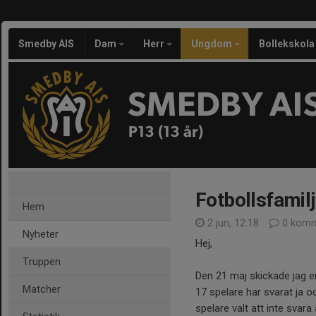
Smedby AIS
Dam
Herr
Ungdom
Bollekskola
SMEDBY AI
P13 (13 år)
Fotbollsfamil
Hem
2 jun, 12:18
0 komm
Nyheter
Hej,
Truppen
Den 21 maj skickade jag en
Matcher
17 spelare har svarat ja o
spelare valt att inte svara a