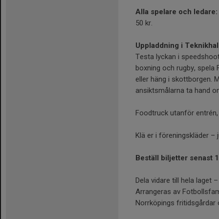
Alla spelare och ledare: 
50 kr.
Uppladdning i Teknikhal
Testa lyckan i speedshoot
boxning och rugby, spela F
eller häng i skottborgen. M
ansiktsmålarna ta hand o
Foodtruck utanför entrén, 
Klä er i föreningskläder – 
Beställ biljetter senast 1
Dela vidare till hela laget –
Arrangeras av Fotbollsfam
Norrköpings fritidsgårdar 