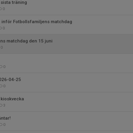
sista träning
0
 inför Fotbollsfamiljens matchdag
0
ens matchdag den 15 juni
0
0
026-04-25
0
 kioskvecka
3
ntar!
0