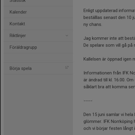
Statistik
Enligt uppdaterad informat
Kalender
beställlas senast den 10 ju
Kontakt
ny chans.
Riktlinjer
Jag kommer inte att beställ
De spelare som vill gå på
Föräldragrupp
Kallelsen är öppnad igen m
Börja spela
Informationen från IFK Nor
är ändrad till kl. 16.00. 
såklart bra att komma senar
-----
Den 15 juni samlar vi hela 
glömmer. IFK Norrköping 
och vi börjar festen långt