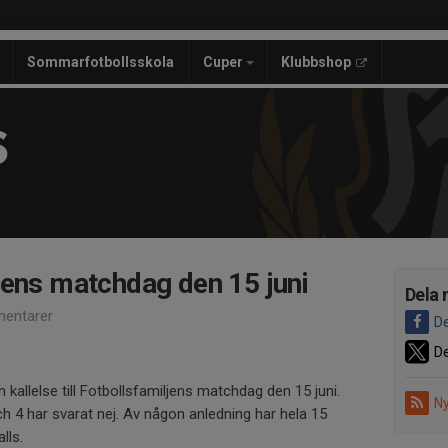
Sommarfotbollsskola
Cuper
Klubbshop
S
jens matchdag den 15 juni
Dela 
entarer
De
De
 kallelse till Fotbollsfamiljens matchdag den 15 juni.
Ny
ch 4 har svarat nej. Av någon anledning har hela 15
lls.