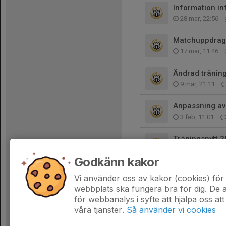
Information i
28 mar, 22:56
Matchuppdrag
17 mar, 11:46
Ändrad tränin
9 mar, 21:11
Anpassning av 
3 feb, 11:01
Träningsnytt 
11 jan, 22:01
Godkänn kakor
Lite gott och b
Vi använder oss av kakor (cookies) för 
24 nov 2025
webbplats ska fungera bra för dig. De
för webbanalys i syfte att hjälpa oss att
våra tjänster.
Så använder vi cookies