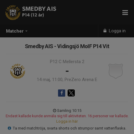
SMEDBY AIS
P14 (12 år)
Logga in
Matcher
Smedby AIS - Vidingsjö MoIF P14 Vit
P12 C Mellersta 2
-
14 maj, 11:00, PreZero Arena E
Samling 10:15
Endast kallade kunde anmäla sig till aktiviteten. 16 personer var kallade.
Logga in här
Ta med matchtröja, svarta shorts och strumpor samt vattenflaska.