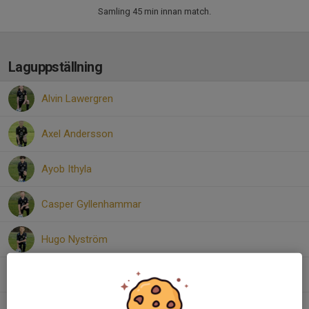
Samling 45 min innan match.
Laguppställning
Alvin Lawergren
Axel Andersson
Ayob Ithyla
Casper Gyllenhammar
Hugo Nyström
Joel Cakar