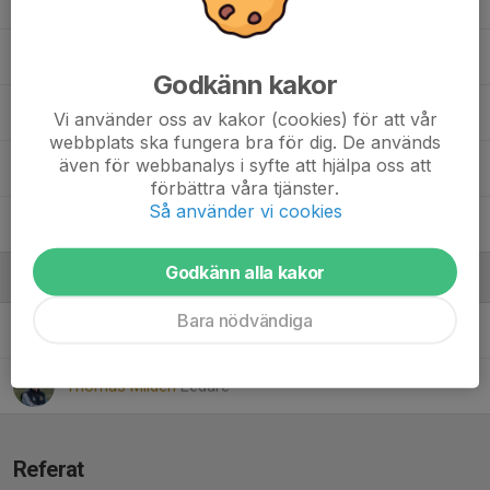
Kasper Granath Nylin
Maksim Milovanovic
Godkänn kakor
Oliver Ingvarsson
Vi använder oss av kakor (cookies) för att vår
webbplats ska fungera bra för dig. De används
även för webbanalys i syfte att hjälpa oss att
Rio Wallman
förbättra våra tjänster.
Så använder vi cookies
William Kvarsell
Godkänn alla kakor
Ledare
Bara nödvändiga
Eljas Cakar
Ledare
Thomas Mildén
Ledare
Referat