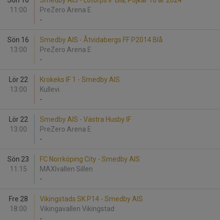
Sön 16
Smedby AIS - Lotorps IF Blå, Pojkar 10 år 2024
11:00
PreZero Arena E
-
Sön 16
Smedby AIS - Åtvidabergs FF P2014 Blå
13:00
PreZero Arena E
-
Lör 22
Krokeks IF 1 - Smedby AIS
13:00
Kullevi
-
Lör 22
Smedby AIS - Västra Husby IF
13:00
PreZero Arena E
-
Sön 23
FC Norrköping City - Smedby AIS
11:15
MAXIvallen Sillen
-
Fre 28
Vikingstads SK P14 - Smedby AIS
18:00
Vikingavallen Vikingstad
-