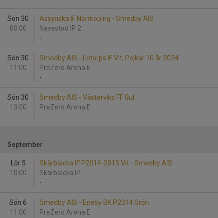
Sön 30
Assyriska IF Norrköping - Smedby AIS
00:00
Navestad IP 2
-
Sön 30
Smedby AIS - Lotorps IF Vit, Pojkar 10 år 2024
11:00
PreZero Arena E
-
Sön 30
Smedby AIS - Västerviks FF Gul
13:00
PreZero Arena E
-
September
Lör 5
Skärblacka IF P2014-2015 Vit - Smedby AIS
10:00
Skärblacka IP
-
Sön 6
Smedby AIS - Eneby BK P2014 Grön
11:00
PreZero Arena E