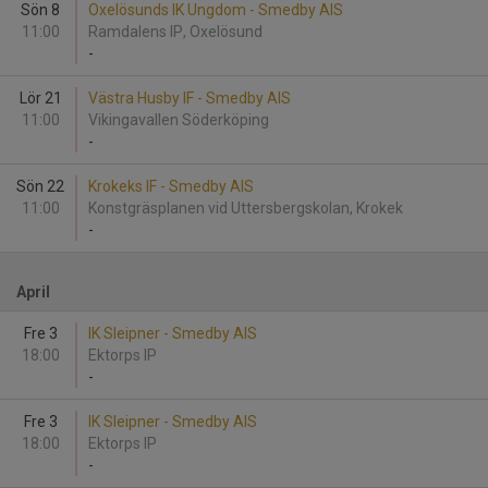
Sön 8
Oxelösunds IK Ungdom - Smedby AIS
11:00
Ramdalens IP, Oxelösund
-
Lör 21
Västra Husby IF - Smedby AIS
11:00
Vikingavallen Söderköping
-
Sön 22
Krokeks IF - Smedby AIS
11:00
Konstgräsplanen vid Uttersbergskolan, Krokek
-
April
Fre 3
IK Sleipner - Smedby AIS
18:00
Ektorps IP
-
Fre 3
IK Sleipner - Smedby AIS
18:00
Ektorps IP
-