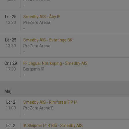
-
Lör 25
Smedby AIS - Åby IF
13:30
PreZero Arena
-
Lör 25
Smedby AIS - Svärtinge SK
13:30
PreZero Arena
-
Ons 29
FF Jaguar Norrköping - Smedby AIS
17:30
Borgsmo IP
-
Maj
Lör 2
Smedby AIS - Rimforsa IF P14
11:00
PreZero Arena E
-
Lör 2
IK Sleipner P14 Blå - Smedby AIS