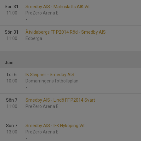
Sön 31
Smedby AIS - Malmslätts AIK Vit
11:00
PreZero Arena E
-
Sön 31
Åtvidabergs FF P2014 Röd - Smedby AIS
11:00
Edberga
-
Juni
Lör 6
IK Sleipner - Smedby AIS
10:00
Domarringens fotbollsplan
-
Sön 7
Smedby AIS - Lindö FF P2014 Svart
11:00
PreZero Arena E
-
Sön 7
Smedby AIS - IFK Nyköping Vit
13:00
PreZero Arena E
-