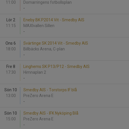
11:00
Domarringens fotbollsplan
-
Lör 2
Eneby BK P2014 Vit - Smedby AIS
11:15
MAXIvallen Sillen
-
Ons 6
Svärtinge SK 2014 Vit - Smedby AIS
18:00
Billbäcks Arena, C-plan
-
Fre 8
Linghems SK P13/P12 - Smedby AIS
17:30
Himnaplan 2
-
Sön 10
Smedby AIS - Torstorps IF blå
13:00
PreZero Arena E
-
Sön 10
Smedby AIS - IFK Nyköping Blå
15:00
PreZero Arena E
-