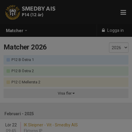
SMEDBY AIS
P14 (12 år)
Logga in
Matcher
Matcher 2026
P12 B Östra 1
P12 B Östra 2
P12 C Mellersta 2
Visa
fler
Februari - 2025
Lör 22
IK Sleipner - Vit - Smedby AIS
09:45
Ektorps IP