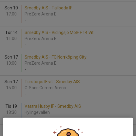
Sön 10
Smedby AIS - Tallboda IF
17:00
PreZero Arena E
-
Tor 14
Smedby AIS - Vidingsjö MoIF P14 Vit
11:00
PreZero Arena E
-
Sön 17
Smedby AIS - FC Norrköping City
13:00
PreZero Arena E
-
Sön 17
Torstorps IF vit - Smedby AIS
15:00
G-Sons Gummi Arena
-
Tis 19
Västra Husby IF - Smedby AIS
18:30
Hylingevallen
-
Lör 23
Smedby AIS - Åby IF P-2014 Blå