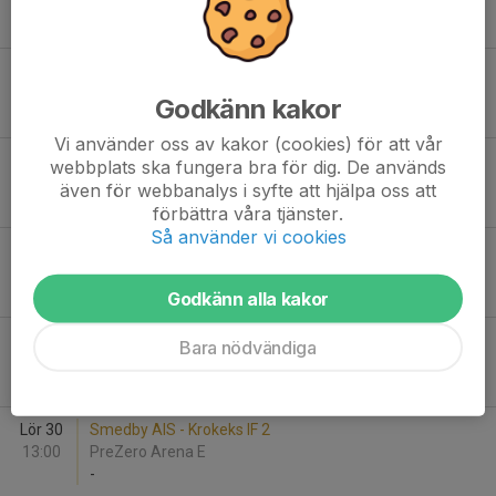
13:00
PreZero Arena E
-
Sön 24
Smedby AIS - Assyriska IF Norrköping
11:00
PreZero Arena E
Godkänn kakor
-
Vi använder oss av kakor (cookies) för att vår
Sön 24
Västerviks FF Gul - Smedby AIS
webbplats ska fungera bra för dig. De används
13:30
Karstorp 6, Västervik
även för webbanalys i syfte att hjälpa oss att
-
förbättra våra tjänster.
Så använder vi cookies
Sön 24
Skärblacka IF P2014-2015 Röd - Smedby AIS
15:00
Skärblacka IP
-
Godkänn alla kakor
Lör 30
Eneby BK P2014 Grön - Smedby AIS
Bara nödvändiga
11:15
MAXIvallen Sillen
-
Lör 30
Smedby AIS - Krokeks IF 2
13:00
PreZero Arena E
-