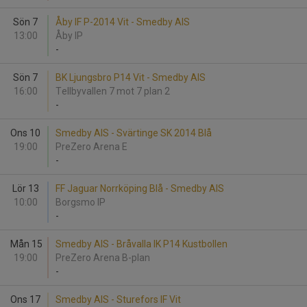
Sön 7
Åby IF P-2014 Vit - Smedby AIS
13:00
Åby IP
-
Sön 7
BK Ljungsbro P14 Vit - Smedby AIS
16:00
Tellbyvallen 7 mot 7 plan 2
-
Ons 10
Smedby AIS - Svärtinge SK 2014 Blå
19:00
PreZero Arena E
-
Lör 13
FF Jaguar Norrköping Blå - Smedby AIS
10:00
Borgsmo IP
-
Mån 15
Smedby AIS - Bråvalla IK P14 Kustbollen
19:00
PreZero Arena B-plan
-
Ons 17
Smedby AIS - Sturefors IF Vit