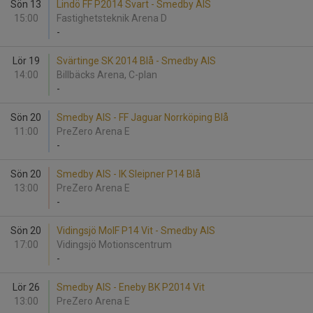
Sön 13
Lindö FF P2014 Svart - Smedby AIS
15:00
Fastighetsteknik Arena D
-
Lör 19
Svärtinge SK 2014 Blå - Smedby AIS
14:00
Billbäcks Arena, C-plan
-
Sön 20
Smedby AIS - FF Jaguar Norrköping Blå
11:00
PreZero Arena E
-
Sön 20
Smedby AIS - IK Sleipner P14 Blå
13:00
PreZero Arena E
-
Sön 20
Vidingsjö MoIF P14 Vit - Smedby AIS
17:00
Vidingsjö Motionscentrum
-
Lör 26
Smedby AIS - Eneby BK P2014 Vit
13:00
PreZero Arena E