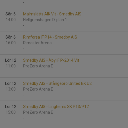
-
Sön 6
Malmslätts AIK Vit - Smedby AIS
14:00
Hellgrenshagen D-plan 1
-
Sön 6
Rimforsa IF P14 - Smedby AIS
16:00
Rimaster Arena
-
Lör 12
Smedby AIS - Åby IF P-2014 Vit
11:00
PreZero Arena E
-
Lör 12
Smedby AIS - Stångebro United BK U2
13:00
PreZero Arena E
-
Lör 12
Smedby AIS - Linghems SK P13/P12
15:00
PreZero Arena E
-