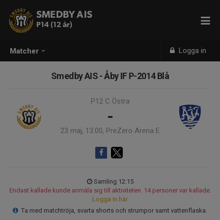
SMEDBY AIS
P14 (12 år)
Logga in
Matcher
Smedby AIS - Åby IF P-2014 Blå
P12 C Östra
-
23 maj, 13:00, PreZero Arena E
Samling 12:15
Endast kallade kunde anmäla sig till aktiviteten. 14 personer var kallade.
Logga in här
Ta med matchtröja, svarta shorts och strumpor samt vattenflaska.