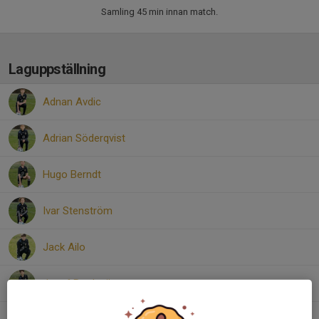
Samling 45 min innan match.
Laguppställning
Adnan Avdic
Adrian Söderqvist
Hugo Berndt
Ivar Stenström
Jack Ailo
Josef Bardaqji