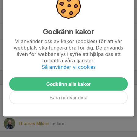
Karim Bardaqji
Lucas Malham
Godkänn kakor
Omer Ramadani
Vi använder oss av kakor (cookies) för att vår
Sandro Litrić
webbplats ska fungera bra för dig. De används
även för webbanalys i syfte att hjälpa oss att
förbättra våra tjänster.
William Molander
Så använder vi cookies
Ledare
Godkänn alla kakor
Andreas Forsberg
Ledare
Bara nödvändiga
Christoffer Molander
Ledare
Thomas Mildén
Ledare