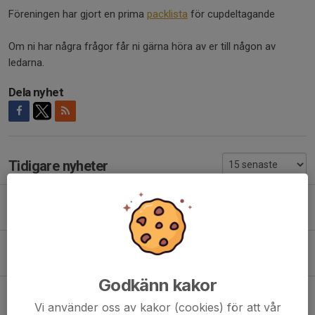
Föreningen har gjort en prima
packlista
för cupdeltagande
Om ni har några frågor får ni gärna höra av er till någon av
ledarna.
Dela nyhet
Tidigare nyheter
Betalning av t-shirt
12 jul, 16:57
T-shirtarna har kommit!
29 jun, 18:41
Godkänn kakor
Supporter T-shirt – P15 Smedby
Vi använder oss av kakor (cookies) för att vår
23 maj, 12:15