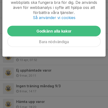
webbplats ska fungera bra för dig. De används
även för webbanalys i syfte att hjälpa oss att
Påminnelse från föräldragruppen
förbättra våra tjänster.
28 apr, 21:56
Så använder vi cookies
⚽️ Stötta Smedby AIS P15! ⚽️
19 apr, 18:22
Godkänn alla kakor
Ny träningstider!
Bara nödvändiga
17 apr, 18:29
Ingen träning ikväll.
13 apr, 07:52
Ej upphämtade varor
9 mar, 20:11
Ingen träning måndag 9/3
8 mar, 14:17
Hämta upp varor
5 mar, 18:20