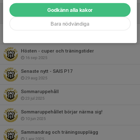
Godkänn alla kakor
Information från föräldragruppen
30 sep 2025
Bara nödvändiga
Inför hösten
25 sep 2025
Hösten - cuper och träningstider
16 sep 2025
Senaste nytt - SAIS P17
29 aug 2025
Sommaruppehåll
23 jul 2025
Sommaruppehållet börjar närma sig!
10 jun 2025
Sammandrag och träningsupplägg
1 apr 2025