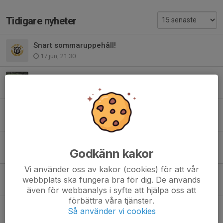
Tidigare nyheter
Snart sommaruppehåll!
17 jun, 21:30
Nya träningstider och info kring kallelser
19 apr, 19:47
Det börjar bli vår!
26 mar, 21:58
Information vår 2026
Godkänn kakor
22 feb, 22:43
Vi använder oss av kakor (cookies) för att vår
Information vinter 2025/2026
webbplats ska fungera bra för dig. De används
9 dec 2025
även för webbanalys i syfte att hjälpa oss att
förbättra våra tjänster.
Information hösten 2025
Så använder vi cookies
27 okt 2025