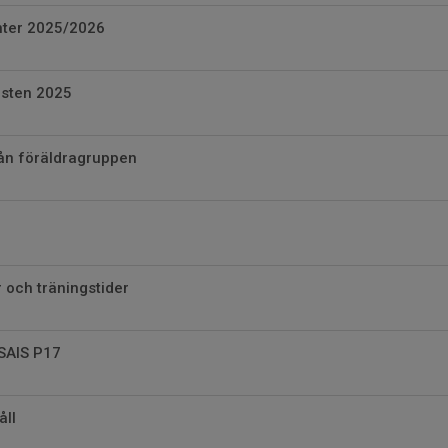
nter 2025/2026
östen 2025
rån föräldragruppen
 och träningstider
 SAIS P17
ll