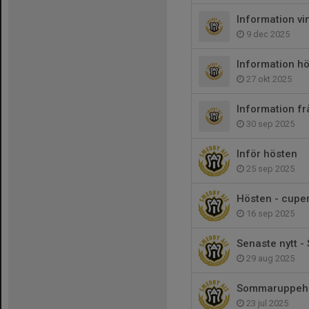
Information vi
9 dec 2025
Information h
27 okt 2025
Information f
30 sep 2025
Inför hösten
25 sep 2025
Hösten - cuper
16 sep 2025
Senaste nytt -
29 aug 2025
Sommaruppehå
23 jul 2025