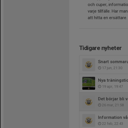
och cuper, informati
varje tillfälle. Har ma
att hitta en ersättare
Tidigare nyheter
Snart sommaru
17 jun, 21:30
Nya träningstid
19 apr, 19:47
Det börjar bli v
26 mar, 21:58
Information vå
22 feb, 22:43