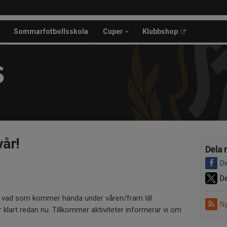
Sommarfotbollsskola
Cuper
Klubbshop
S
vår!
Dela 
De
De
g vad som kommer hända under våren/fram till
Ny
lart redan nu. Tillkommer aktiviteter informerar vi om