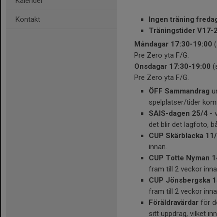
Kalender
Kontakt
Ingen träning freda
Träningstider V17-
Måndagar 17:30-19:00
(
Pre Zero yta F/G.
Onsdagar 17:30-19:00
(
Pre Zero yta F/G.
ÖFF Sammandrag
un
spelplatser/tider kom
SAIS-dagen 25/4
- 
det blir det lagfoto, 
CUP Skärblacka 11
innan.
CUP Totte Nyman 1
fram till 2 veckor inn
CUP Jönsbergska 1
fram till 2 veckor inn
Föräldravärdar
för d
sitt uppdrag, vilket i