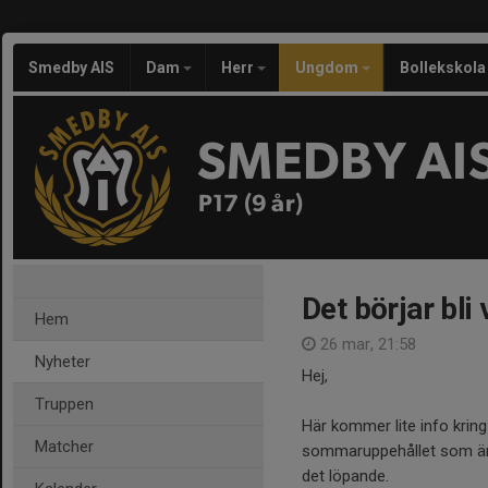
Smedby AIS
Dam
Herr
Ungdom
Bollekskola
SMEDBY AI
P17 (9 år)
Det börjar bli 
Hem
26 mar, 21:58
Nyheter
Hej,
Truppen
Här kommer lite info krin
Matcher
sommaruppehållet som är k
det löpande.