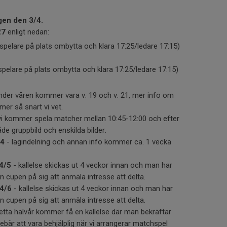
gen den 3/4.
27
enligt nedan:
spelare på plats ombytta och klara 17:25/ledare 17:15)
spelare på plats ombytta och klara 17:25/ledare 17:15)
der våren kommer vara v. 19 och v. 21, mer info om
mer så snart vi vet.
vi kommer spela matcher mellan 10:45-12:00 och efter
både gruppbild och enskilda bilder.
/4
- lagindelning och annan info kommer ca. 1 vecka
4/5
- kallelse skickas ut 4 veckor innan och man har
an cupen på sig att anmäla intresse att delta.
4/6
- kallelse skickas ut 4 veckor innan och man har
an cupen på sig att anmäla intresse att delta.
etta halvår kommer få en kallelse där man bekräftar
nnebär att vara behjälplig när vi arrangerar matchspel