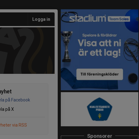
Logga in
nyhet
la på Facebook
la på X
heter via RSS
Sponsorer