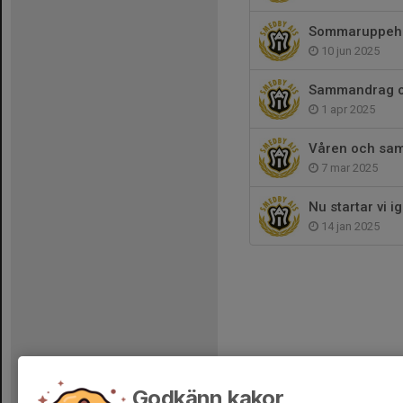
Sommaruppehål
10 jun 2025
Sammandrag o
1 apr 2025
Våren och sa
7 mar 2025
Nu startar vi i
14 jan 2025
Godkänn kakor