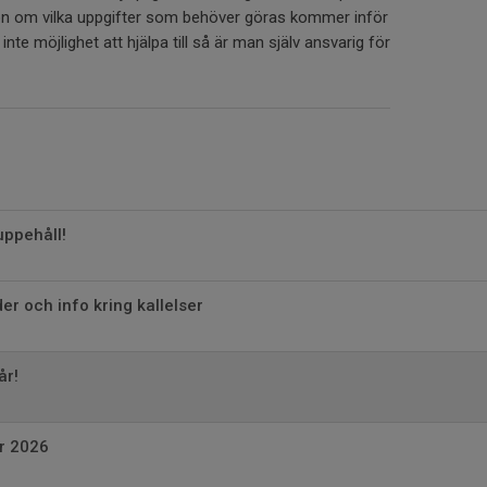
on om vilka uppgifter som behöver göras kommer inför
n inte möjlighet att hjälpa till så är man själv ansvarig för
.
ppehåll!
er och info kring kallelser
år!
r 2026