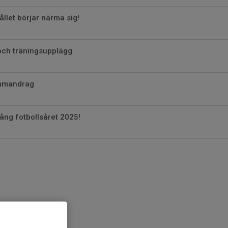
let börjar närma sig!
ch träningsupplägg
mmandrag
gång fotbollsåret 2025!