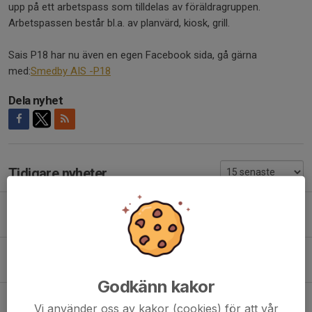
upp på ett arbetspass som tilldelas av föräldragruppen.
Arbetspassen består bl.a. av planvärd, kiosk, grill.
Sais P18 har nu även en egen Facebook sida, gå gärna
med:
Smedby AIS -P18
Dela nyhet
Tidigare nyheter
Lagaktivitet: Lilla Lundbergsloppet
5 maj, 21:26
0
Träning och lagförsäljning
6 apr, 19:28
0
Godkänn kakor
Lagförsäljning
Vi använder oss av kakor (cookies) för att vår