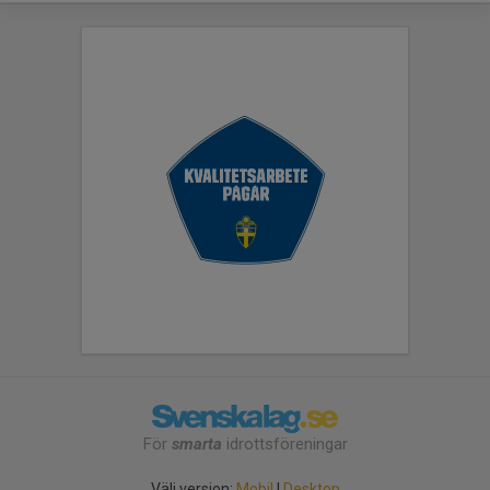
För
smarta
idrottsföreningar
Välj version:
Mobil
|
Desktop