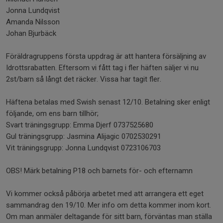
Jonna Lundqvist
Amanda Nilsson
Johan Bjurbäck
Föräldragruppens första uppdrag är att hantera försäljning av
Idrottsrabatten. Eftersom vi fått tag i fler häften säljer vi nu
2st/barn så långt det räcker. Vissa har tagit fler.
Häftena betalas med Swish senast 12/10. Betalning sker enligt
följande, om ens barn tillhör;
Svart träningsgrupp: Emma Djerf 0737525680
Gul träningsgrupp: Jasmina Alijagic 0702530291
Vit träningsgrupp: Jonna Lundqvist 0723106703
OBS! Märk betalning P18 och barnets för- och efternamn
Vi kommer också påbörja arbetet med att arrangera ett eget
sammandrag den 19/10. Mer info om detta kommer inom kort.
Om man anmäler deltagande för sitt barn, förväntas man ställa