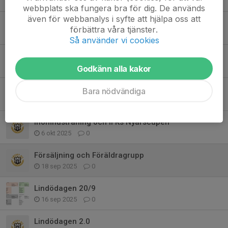
5 mar, 19:03
0
webbplats ska fungera bra för dig. De används
även för webbanalys i syfte att hjälpa oss att
Föräldramöte och Lagförsäljning
förbättra våra tjänster.
3 mar, 19:22
0
Så använder vi cookies
Minicuper lagindelning
13 nov 2025
0
Godkänn alla kakor
Sammandrag/cup 19/10 och lagförsäljning
Bara nödvändiga
8 okt 2025
0
Inomhusträning och IFKs Nyårscupen
6 okt 2025
0
Försäljning och Föräldragrupp
18 sep 2025
0
Lindödagen 20/9
16 sep 2025
0
Lindödagen 2.0