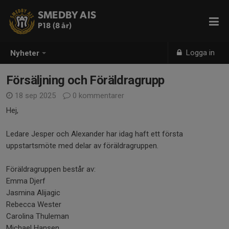
SMEDBY AIS
P18 (8 år)
Logga in
Nyheter
Försäljning och Föräldragrupp
18 sep 2025
0 kommentarer
Hej,
Ledare Jesper och Alexander har idag haft ett första
uppstartsmöte med delar av föräldragruppen.
Föräldragruppen består av:
Emma Djerf
Jasmina Alijagic
Rebecca Wester
Carolina Thuleman
Michael Hansen