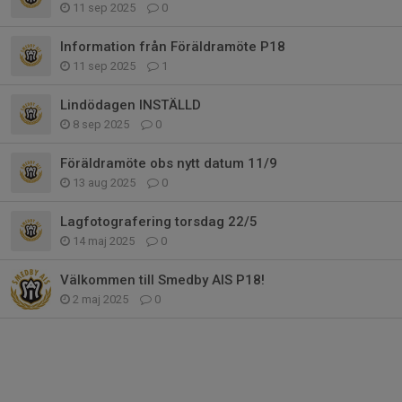
11 sep 2025
0
Information från Föräldramöte P18
11 sep 2025
1
Lindödagen INSTÄLLD
8 sep 2025
0
Föräldramöte obs nytt datum 11/9
13 aug 2025
0
Lagfotografering torsdag 22/5
14 maj 2025
0
Välkommen till Smedby AIS P18!
2 maj 2025
0