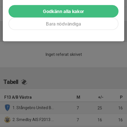
Godkänn alla kakor
Tobias Wester
Ledare
Bara nödvändiga
Referat
Inget referat skrivet
Tabell
F13 A/B Västra
M
+/-
P
1. Stångebro United BK F2013
7
25
16
2. Smedby AIS F2013 Gul
7
16
16