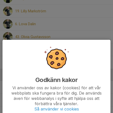
19. Lilly Markström
6. Lova Dalin
43. Olivia Gustavsson
1. Signe Börjesson
13. Sina Melle
Ledare
Godkänn kakor
Martin Dalin
Kontaktledare
Vi använder oss av kakor (cookies) för att vår
webbplats ska fungera bra för dig. De används
även för webbanalys i syfte att hjälpa oss att
Mattias Markström
Ledare
förbättra våra tjänster.
Så använder vi cookies
Sofie Axmacher
Huvudledare