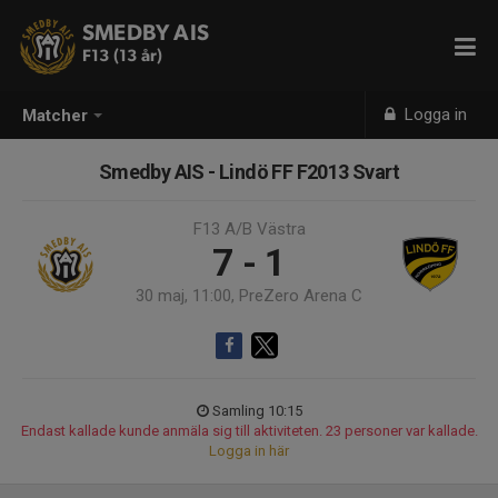
SMEDBY AIS
F13 (13 år)
Logga in
Matcher
Smedby AIS - Lindö FF F2013 Svart
F13 A/B Västra
7 - 1
30 maj, 11:00, PreZero Arena C
Samling 10:15
Endast kallade kunde anmäla sig till aktiviteten. 23 personer var kallade.
Logga in här