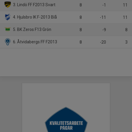
3. Lindö FF F2013 Svart
8
-1
11
4. Hjulsbro IK F-2013 Blå
8
-11
11
5. BK Zeros F13 Grön
8
-9
8
6. Åtvidabergs FF F2013
8
-20
3