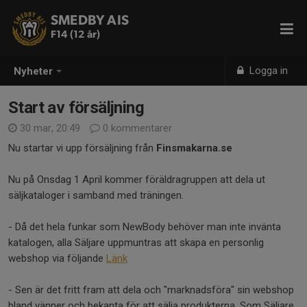
SMEDBY AIS
F14 (12 år)
Logga in
Nyheter
Start av försäljning
30 mar, 20:49
0 kommentarer
Nu startar vi upp försäljning från
Finsmakarna.se
Nu på Onsdag 1 April kommer föräldragruppen att dela ut
säljkataloger i samband med träningen.
- Då det hela funkar som NewBody behöver man inte invänta
katalogen, alla Säljare uppmuntras att skapa en personlig
webshop via följande
Länk
- Sen är det fritt fram att dela och "marknadsföra" sin webshop
bland vänner och bekanta för att sälja produkterna. Som Säljare