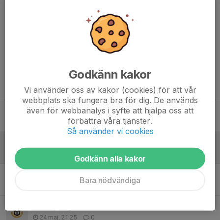
Kommentarer
Maria Sandberg
18 jun, 07:00
Ta gärna med en varsin mugg eller extra flaska då det
kommer att finnas sportdryck med vätskeersättning för
dem som vill ha.
Godkänn kakor
Tidigare nyheter
Vi använder oss av kakor (cookies) för att vår
webbplats ska fungera bra för dig. De används
även för webbanalys i syfte att hjälpa oss att
Ny lagindelning för höstsäsongen m.m..
förbättra våra tjänster.
28 jul, 22:50
0
Så använder vi cookies
Information inför Kalles Kaviar Cup
17 jun, 20:01
1
Godkänn alla kakor
Bemanning Gräskiosk - Jönsbergska Cup 2026
Bara nödvändiga
9 jun, 10:37
0
Försäljning Finsmakarna
24 maj, 21:25
0