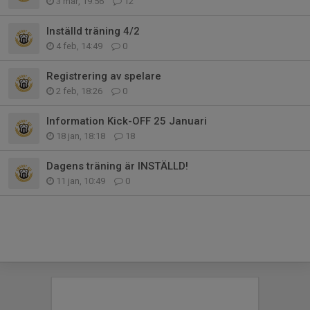
3 mar, 19:56
12
Inställd träning 4/2
4 feb, 14:49
0
Registrering av spelare
2 feb, 18:26
0
Information Kick-OFF 25 Januari
18 jan, 18:18
18
Dagens träning är INSTÄLLD!
11 jan, 10:49
0