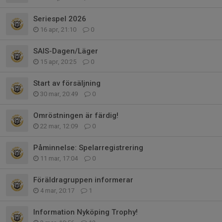
Seriespel 2026
16 apr, 21:10
0
SAIS-Dagen/Läger
15 apr, 20:25
0
Start av försäljning
30 mar, 20:49
0
Omröstningen är färdig!
22 mar, 12:09
0
Påminnelse: Spelarregistrering
11 mar, 17:04
0
Föräldragruppen informerar
4 mar, 20:17
1
Information Nyköping Trophy!