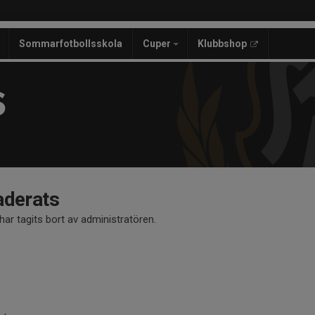
Sommarfotbollsskola
Cuper
Klubbshop
S
aderats
ar tagits bort av administratören.