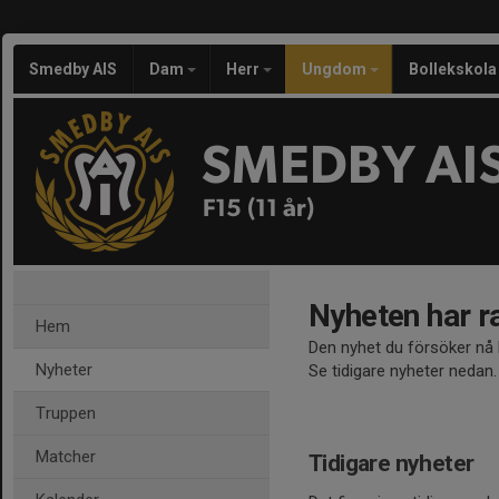
Smedby AIS
Dam
Herr
Ungdom
Bollekskola
SMEDBY AI
F15 (11 år)
Nyheten har r
Hem
Den nyhet du försöker nå h
Nyheter
Se tidigare nyheter nedan.
Truppen
Matcher
Tidigare nyheter