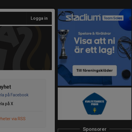
Logga in
nyhet
la på Facebook
la på X
heter via RSS
Sponsorer