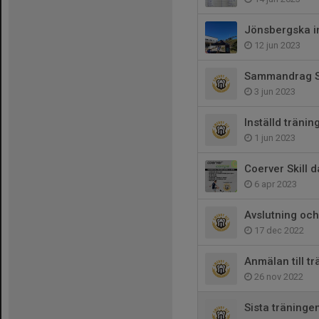
Jönsbergska in
12 jun 2023
Sammandrag S
3 jun 2023
Inställd tränin
1 jun 2023
Coerver Skill 
6 apr 2023
Avslutning och
17 dec 2022
Anmälan till t
26 nov 2022
Sista träning