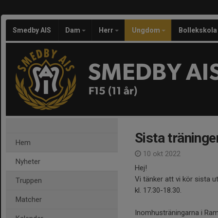
Smedby AIS
Dam
Herr
Ungdom
Bollekskola
SMEDBY AI
F15 (11 år)
Sista träning
Hem
10 okt 2022
Nyheter
Hej!
Vi tänker att vi kör sista
Truppen
kl. 17.30-18.30.
Matcher
Inomhusträningarna i Ram