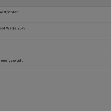
höst/vinter
ot Waria 25/9
reningsavgift