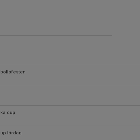
bollsfesten
ska cup
up lördag