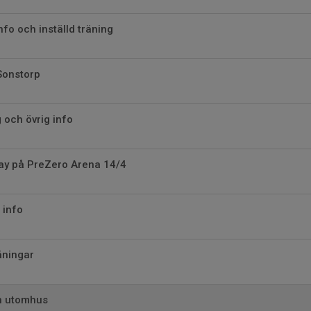
fo och inställd träning
onstorp
g och övrig info
day på PreZero Arena 14/4
 info
räningar
en utomhus