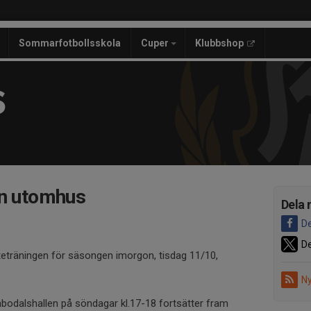
Sommarfotbollsskola
Cuper
Klubbshop
S
en utomhus
Dela 
De
De
 uteträningen för säsongen imorgon, tisdag 11/10,
Ny
bodalshallen på söndagar kl.17-18 fortsätter fram