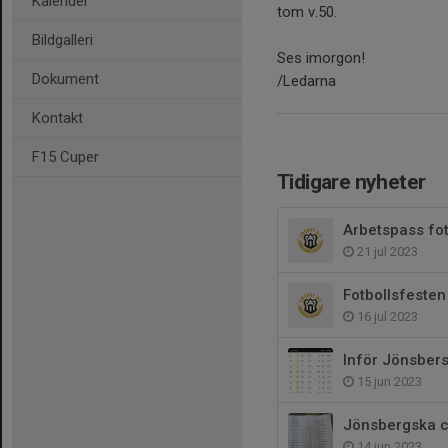
Kalender
tom v.50.
Bildgalleri
Ses imorgon!
Dokument
/Ledarna
Kontakt
F15 Cuper
Tidigare nyheter
Arbetspass fot
21 jul 2023
Fotbollsfesten
16 jul 2023
Inför Jönsber
15 jun 2023
Jönsbergska c
14 jun 2023