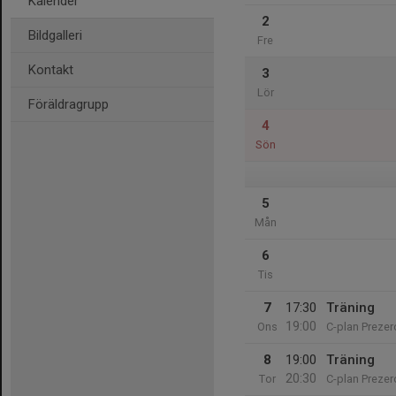
Kalender
2
Bildgalleri
Fre
Kontakt
3
Lör
Föräldragrupp
4
Sön
5
Mån
6
Tis
7
17:30
Träning
19:00
Ons
C-plan Prezer
8
19:00
Träning
20:30
Tor
C-plan Prezer