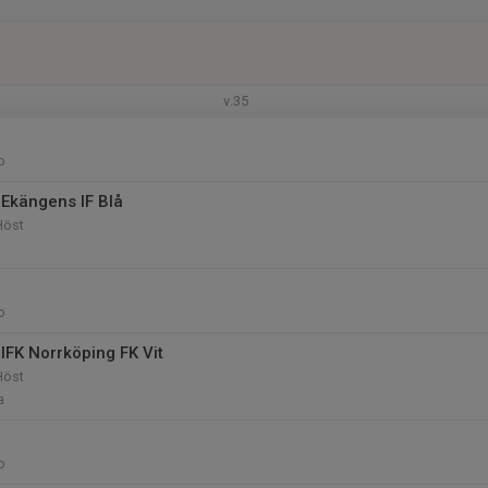
v.35
o
Ekängens IF Blå
Höst
o
IFK Norrköping FK Vit
Höst
a
o