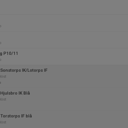
o
o
ng P10/11
o
Sonstorps IK/Lotorps IF
Höst
a
Hjulsbro IK Blå
Höst
Torstorps IF blå
Höst