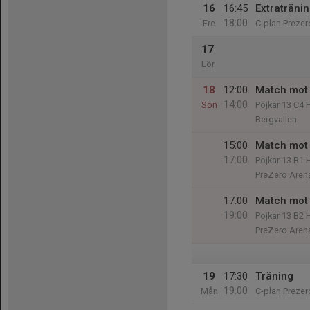
16
16:45
Extraträni
18:00
Fre
C-plan Prezer
17
Lör
18
12:00
Match mot 
14:00
Sön
Pojkar 13 C4 
Bergvallen
15:00
Match mot 
17:00
Pojkar 13 B1 
PreZero Aren
17:00
Match mot 
19:00
Pojkar 13 B2 
PreZero Aren
19
17:30
Träning
19:00
Mån
C-plan Prezer