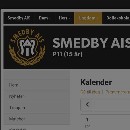
Smedby AIS
Dam
Herr
Ungdom
Bollekskola
SMEDBY AI
P11 (15 år)
Kalender
Hem
Gå till idag
|
Prenumerer
Nyheter
Truppen
Matcher
1
Tor