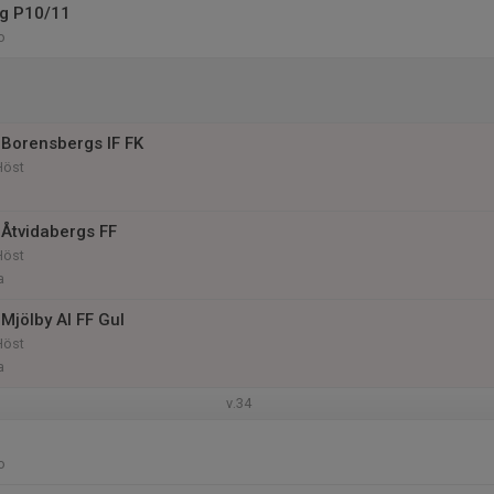
ng P10/11
o
Borensbergs IF FK
Höst
Åtvidabergs FF
Höst
a
Mjölby AI FF Gul
Höst
a
v.34
o