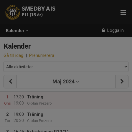
SMEDBY AIS
P11 (15 år)
Logga in
Kalender
Kalender
Gå till idag
|
Prenumerera
Maj 2024
1
17:30
Träning
19:00
Ons
C-plan Prezero
2
19:00
Träning
20:30
Tor
C-plan Prezero
3
16:45
Extraträning P10/11