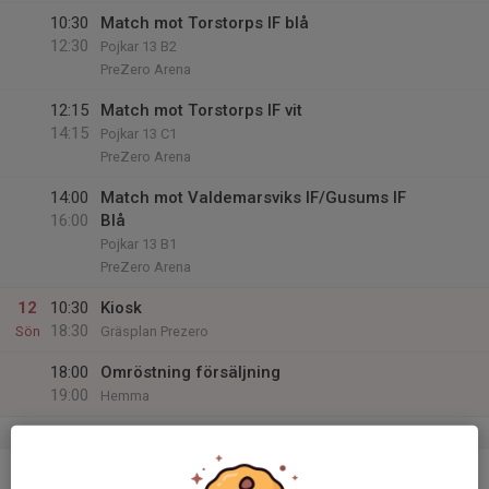
10:30
Match mot Torstorps IF blå
12:30
Pojkar 13 B2
PreZero Arena
12:15
Match mot Torstorps IF vit
14:15
Pojkar 13 C1
PreZero Arena
14:00
Match mot Valdemarsviks IF/Gusums IF
16:00
Blå
Pojkar 13 B1
PreZero Arena
12
10:30
Kiosk
18:30
Sön
Gräsplan Prezero
18:00
Omröstning försäljning
19:00
Hemma
v.20
13
17:30
Träning