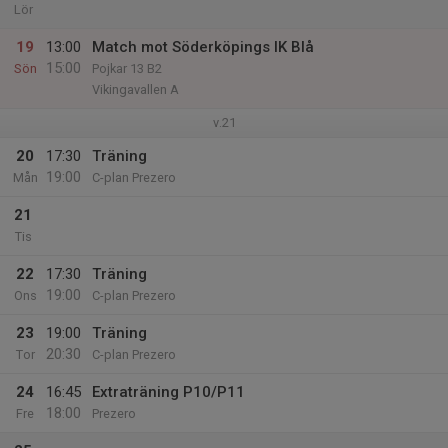
Lör
19
13:00
Match mot Söderköpings IK Blå
15:00
Sön
Pojkar 13 B2
Vikingavallen A
v.21
20
17:30
Träning
19:00
Mån
C-plan Prezero
21
Tis
22
17:30
Träning
19:00
Ons
C-plan Prezero
23
19:00
Träning
20:30
Tor
C-plan Prezero
24
16:45
Extraträning P10/P11
18:00
Fre
Prezero