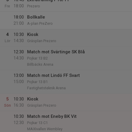
18:00
Fre
Prezero
18:00
Bollkalle
21:00
A-plan PreZero
4
10:30
Kiosk
14:30
Lör
Gräsplan Prezero
12:30
Match mot Svärtinge SK Blå
14:30
Pojkar 13 B2
Billbäcks Arena
13:00
Match mot Lindö FF Svart
15:00
Pojkar 13 B1
Fastighetsteknik Arena
5
10:30
Kiosk
16:30
Sön
Gräsplan Prezero
10:30
Match mot Eneby BK Vit
12:30
Pojkar 13 C1
MAXIvallen Wembley