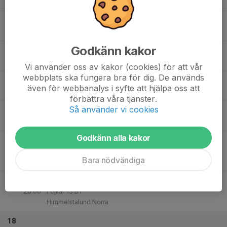
19:00
Mån
C-plan Prezero
14
Tis
Godkänn kakor
15
17:30
Träning
19:00
Ons
C-plan Prezero
Vi använder oss av kakor (cookies) för att vår
webbplats ska fungera bra för dig. De används
16
19:00
Träning
även för webbanalys i syfte att hjälpa oss att
20:30
Tor
C-plan Prezero
förbättra våra tjänster.
Så använder vi cookies
17
16:45
Extraträning P10/P11
18:00
Fre
Prezero
Godkänn alla kakor
18:00
Match mot IFK Norrköping Röd
20:00
Pojkar 13 C1
Bara nödvändiga
Himmelstalund Norra
18:00
Match mot IFK Norrköping FK Vit
20:00
Pojkar 13 B1
Himmelstalund Norra
18