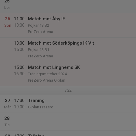
25
Lör
26
11:00
Match mot Åby IF
13:00
Sön
Pojkar 13 B2
PreZero Arena
13:00
Match mot Söderköpings IK Vit
15:00
Pojkar 13 B1
PreZero Arena
15:00
Match mot Linghems SK
16:30
Träningsmatcher 2024
PreZero Arena C-plan
v.22
27
17:30
Träning
19:00
Mån
C-plan Prezero
28
Tis