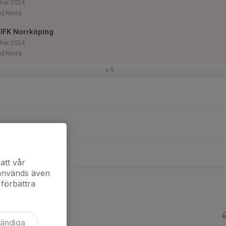
her 2024
d Norra
IFK Norrköping
her 2024
d Norra
v.5
o
att vår
 används även
 förbättra
vändiga