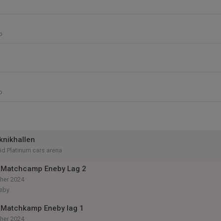
o
o
knikhallen
vid Platinum cars arena
 Matchcamp Eneby Lag 2
her 2024
neby
 Matchkamp Eneby lag 1
her 2024