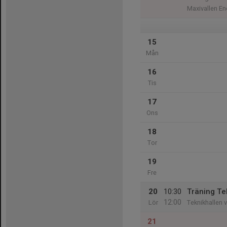
Maxivallen E
15
Mån
16
Tis
17
Ons
18
Tor
19
Fre
20
10:30
Träning Te
12:00
Lör
Teknikhallen 
21