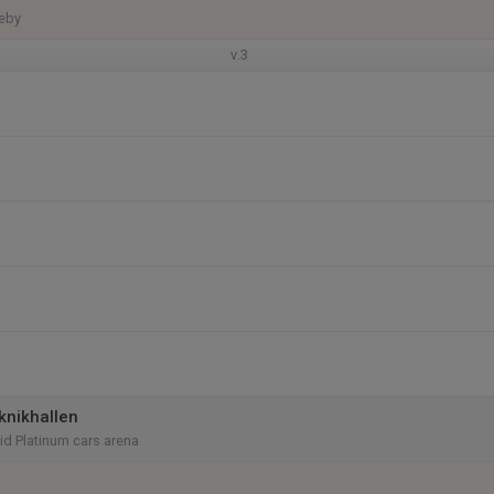
neby
v.3
knikhallen
vid Platinum cars arena