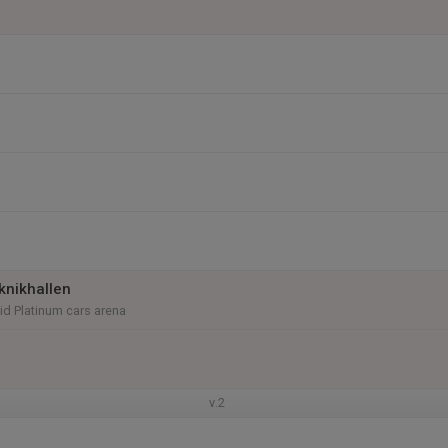
knikhallen
vid Platinum cars arena
v.2