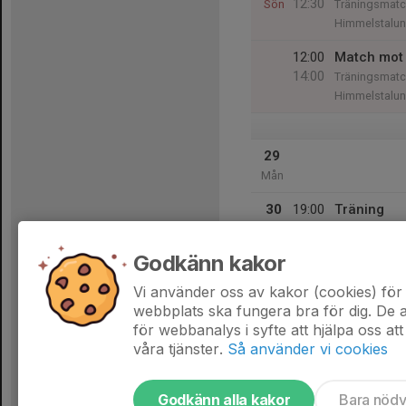
12:30
Sön
Träningsmatc
Himmelstalun
12:00
Match mot 
14:00
Träningsmatc
Himmelstalun
29
Mån
30
19:00
Träning
20:30
Tis
B-plan Prezer
Godkänn kakor
31
Ons
Vi använder oss av kakor (cookies) för 
webbplats ska fungera bra för dig. De
för webbanalys i syfte att hjälpa oss att
våra tjänster.
Så använder vi cookies
Godkänn alla kakor
Bara nöd