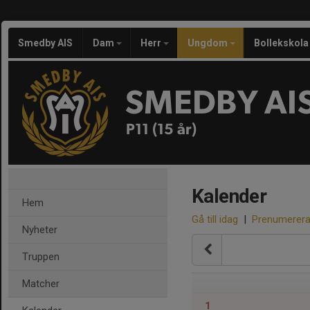
Smedby AIS
Dam
Herr
Ungdom
Bollekskola
SMEDBY AI
P11 (15 år)
Kalender
Hem
Gå till idag
|
Prenumerer
Nyheter
Truppen
Matcher
1