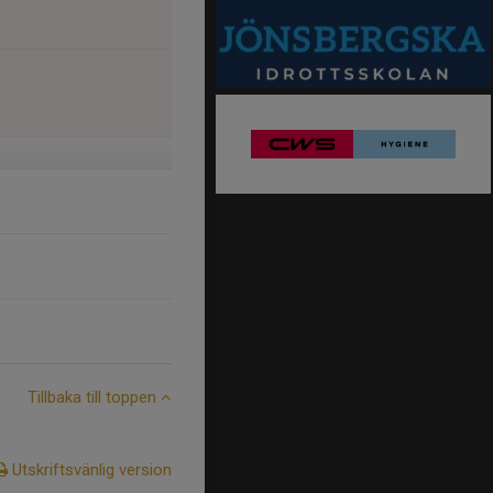
Tillbaka till toppen
Utskriftsvänlig version