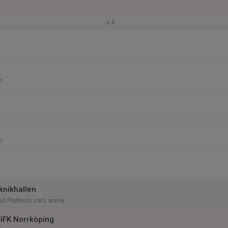
v.4
o
o
knikhallen
vid Platinum cars arena
IFK Norrköping