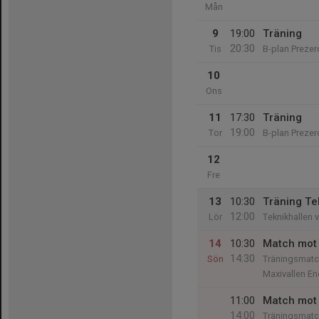
Mån
9
19:00
Träning
20:30
Tis
B-plan Prezer
10
Ons
11
17:30
Träning
19:00
Tor
B-plan Prezer
12
Fre
13
10:30
Träning Te
12:00
Lör
Teknikhallen 
14
10:30
Match mot
14:30
Sön
Träningsmatc
Maxivallen E
11:00
Match mot
14:00
Träningsmatc