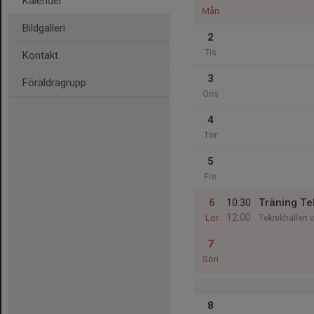
Kalender
Mån
Bildgalleri
2
Tis
Kontakt
3
Föräldragrupp
Ons
4
Tor
5
Fre
6
10:30
Träning Te
12:00
Lör
Teknikhallen 
7
Sön
8