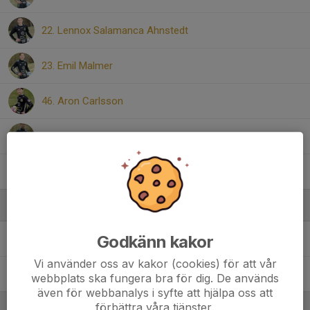
22. Lennox Salamanca Ahnstedt
23. Emil Malmer
46. Aron Carlsson
Ahmedshakir Ibrahim
Reissan Sawari
Ledare
Godkänn kakor
Johan Bergman
Ledare
Vi använder oss av kakor (cookies) för att vår
Sebastian Nockmar
Ledare
webbplats ska fungera bra för dig. De används
även för webbanalys i syfte att hjälpa oss att
förbättra våra tjänster.