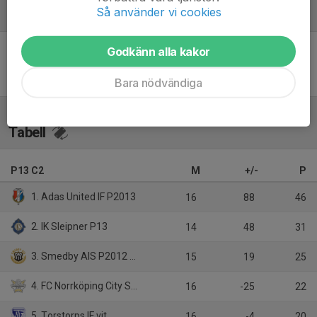
Så använder vi cookies
Referat
Godkänn alla kakor
Inget referat skrivet
Bara nödvändiga
Tabell
P13 C2
M
+/-
P
1. Adas United IF P2013
16
88
46
2. IK Sleipner P13
14
48
31
3. Smedby AIS P2012 Gul
15
19
25
4. FC Norrköping City Svart
16
-25
22
5. Torstorps IF vit
16
-4
20