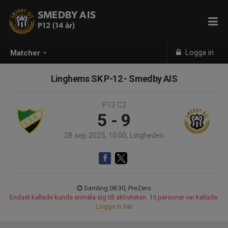
SMEDBY AIS
P12 (14 år)
Logga in
Matcher
Linghems SK P-12 - Smedby AIS
P13 C2
5 - 9
28 sep 2025, 10:00, Lingheden
Samling 08:30, PreZero
Endast kallade kunde anmäla sig till aktiviteten. 15 personer var kallade.
Logga in här