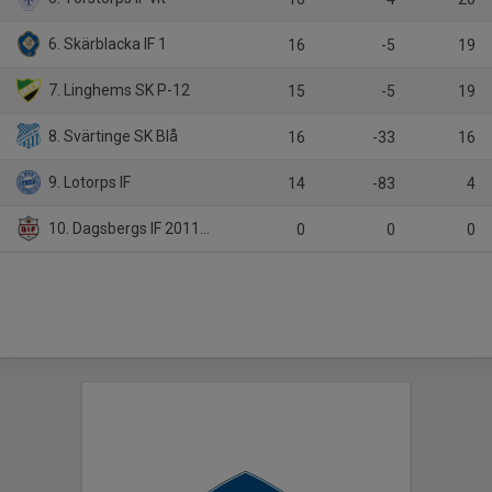
6. Skärblacka IF 1
16
-5
19
7. Linghems SK P-12
15
-5
19
8. Svärtinge SK Blå
16
-33
16
9. Lotorps IF
14
-83
4
10. Dagsbergs IF 2011-2012
0
0
0