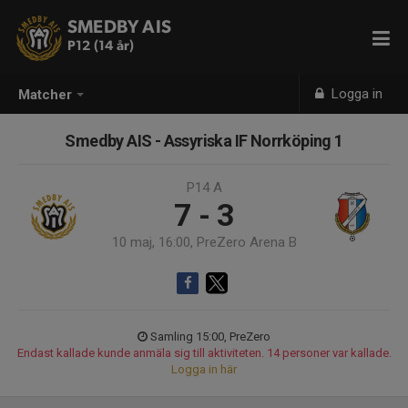
SMEDBY AIS
P12 (14 år)
Logga in
Matcher
Smedby AIS - Assyriska IF Norrköping 1
P14 A
7 - 3
10 maj, 16:00, PreZero Arena B
Samling 15:00, PreZero
Endast kallade kunde anmäla sig till aktiviteten. 14 personer var kallade.
Logga in här