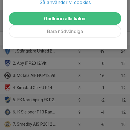
Så använder vi cookies
Godkänn alla kakor
Tabell
Bara nödvändiga
P14 A
M
+/-
P
1. Stångebro United BK 2012 A
8
49
24
2. Åby IF P2012 Vit
8
0
15
3. Motala AIF FK P12 Vit
8
16
14
4. Kimstad GoIF U P14 Vit
8
-1
12
5. IFK Norrköping FK P2013
9
-2
12
6. IK Sleipner P13 Randigt
9
-4
12
7. Smedby AIS P2012 Svart
8
-6
10