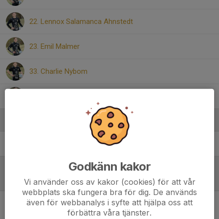
22. Lennox Salamanca Ahnstedt
23. Emil Malmer
33. Charlie Nybom
38. Ilyas El Ftouh
Ledare
David Gundlegård
Ledare
Godkänn kakor
Referat
Vi använder oss av kakor (cookies) för att vår
webbplats ska fungera bra för dig. De används
även för webbanalys i syfte att hjälpa oss att
förbättra våra tjänster.
Inget referat skrivet