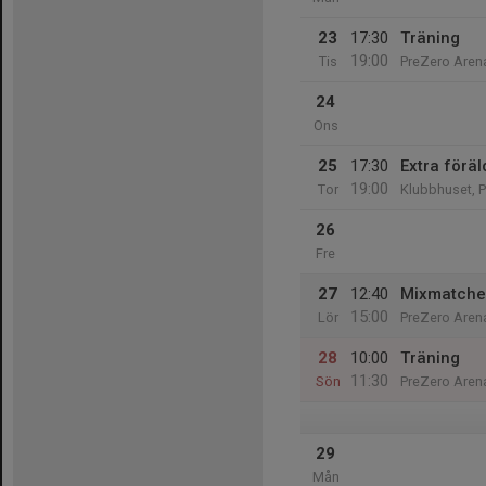
23
17:30
Träning
19:00
Tis
PreZero Arena
24
Ons
25
17:30
Extra förä
19:00
Tor
Klubbhuset, 
26
Fre
27
12:40
Mixmatche
15:00
Lör
PreZero Arena
28
10:00
Träning
11:30
Sön
PreZero Arena
29
Mån