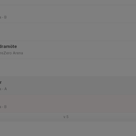
 - B
ldramöte
PreZero Arena
r
 - A
 - B
v.5