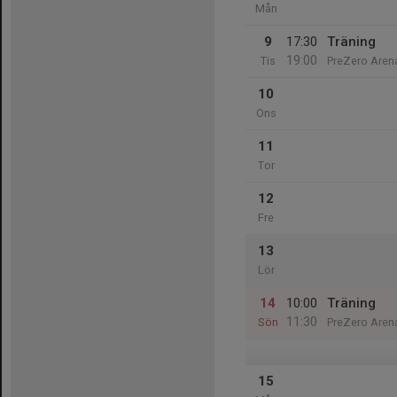
Mån
9
17:30
Träning
19:00
Tis
PreZero Arena
10
Ons
11
Tor
12
Fre
13
Lör
14
10:00
Träning
11:30
Sön
PreZero Arena
15