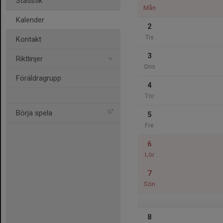
Statistik
Mån
Kalender
2
Tis
Kontakt
3
Riktlinjer
Ons
Föräldragrupp
4
Tor
Börja spela
5
Fre
6
Lör
7
Sön
8