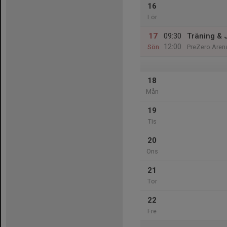
16
Lör
17
09:30
Träning & 
12:00
Sön
PreZero Arena
18
Mån
19
Tis
20
Ons
21
Tor
22
Fre