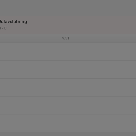
Julavslutning
 - B
v.51