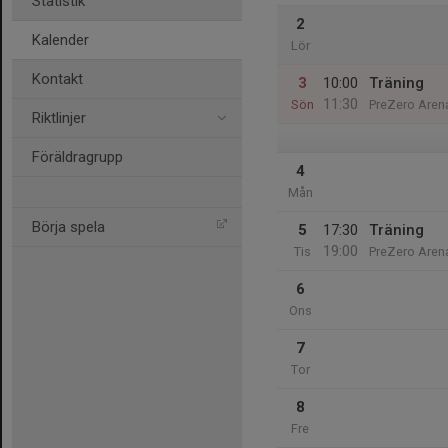
Statistik
2
Kalender
Lör
Kontakt
3
10:00
Träning
11:30
Sön
PreZero Arena
Riktlinjer
Föräldragrupp
4
Mån
Börja spela
5
17:30
Träning
19:00
Tis
PreZero Arena
6
Ons
7
Tor
8
Fre