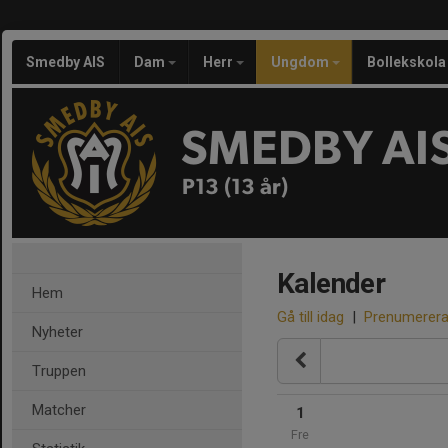
Smedby AIS
Dam
Herr
Ungdom
Bollekskola
SMEDBY AI
P13 (13 år)
Kalender
Hem
Gå till idag
|
Prenumerer
Nyheter
Truppen
Matcher
1
Fre