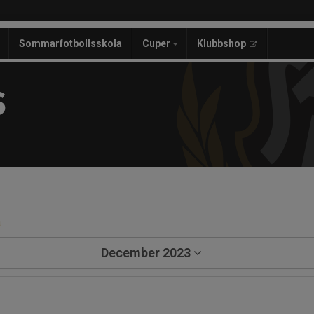
Sommarfotbollsskola
Cuper
Klubbshop
S
a
December 2023